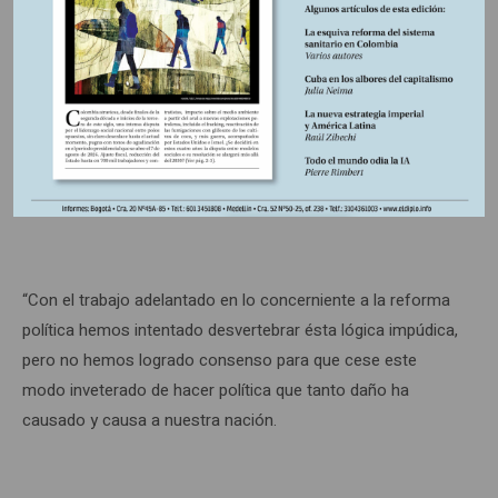
transacciones para impulsar la agenda legislativa
gubernamental y el gobierno de turno paga en nóminas y
contrato esta línea de acción que prevalece en amplias
franjas del Estado, lo que al mismo tiempo asegura que la
acción estatal no esté orientada, ni sea ejecutada, por
franjas sociales preparadas para resolver los problemas
sociales prevalecientes.
“Con el trabajo adelantado en lo concerniente a la reforma
política hemos intentado desvertebrar ésta lógica impúdica,
pero no hemos logrado consenso para que cese este
modo inveterado de hacer política que tanto daño ha
causado y causa a nuestra nación.