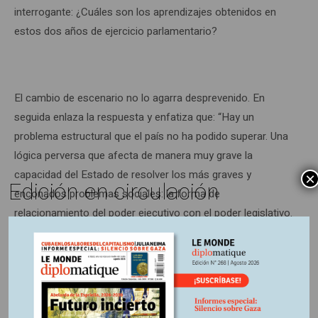
interrogante: ¿Cuáles son los aprendizajes obtenidos en
estos dos años de ejercicio parlamentario?
El cambio de escenario no lo agarra desprevenido. En
seguida enlaza la respuesta y enfatiza que: “Hay un
problema estructural que el país no ha podido superar. Una
lógica perversa que afecta de manera muy grave la
capacidad del Estado de resolver los más graves y
×
Edición en circulación
enconados problemas sociales: la forma de
relacionamiento del poder ejecutivo con el poder legislativo.
Se invierten dineros de poderes económicos, legales e
ilegales, en las campañas. Con ello se garantiza no afectar
por vía de leyes los privilegios, o introducir leyes que
favorezcan los poderosos intereses que financian las
campañas. Una vez en el Congreso se operan