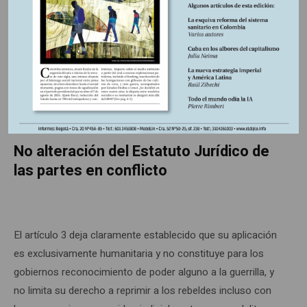
de la guerrilla? Si ésta aplica el artículo 3, y respeta la
sociedad civil habrá menos víctimas del conflicto. Si deja
de aplicarlo dará la razón a quienes consideran su actuar
como terrorismo, delincuencia común, bandidaje o
anarquía.
No alteración del Estatuto Jurídico de
las partes en conflicto
El artículo 3 deja claramente establecido que su aplicación
es exclusivamente humanitaria y no constituye para los
gobiernos reconocimiento de poder alguno a la guerrilla, y
no limita su derecho a reprimir a los rebeldes incluso con