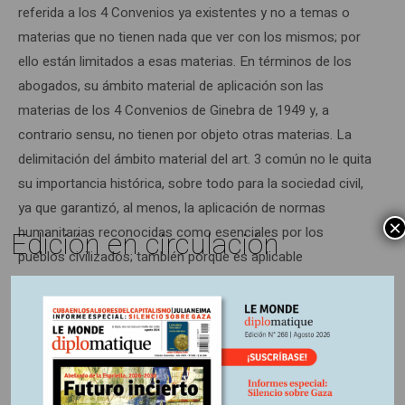
referida a los 4 Convenios ya existentes y no a temas o
materias que no tienen nada que ver con los mismos; por
ello están limitados a esas materias. En términos de los
abogados, su ámbito material de aplicación son las
materias de los 4 Convenios de Ginebra de 1949 y, a
contrario sensu, no tienen por objeto otras materias. La
delimitación del ámbito material del art. 3 común no le quita
su importancia histórica, sobre todo para la sociedad civil,
ya que garantizó, al menos, la aplicación de normas
×
humanitarias reconocidas como esenciales por los
Edición en circulación
pueblos civilizados; también porque es aplicable
automáticamente, sin condición de reciprocidad.
La obligación del Estado colombiano no plantea
problemas. La simple legalidad del Gobierno implicado en
un conflicto interno lo obliga, en cuanto Parte contratante
en el Convenio. En cambio, ¿de dónde surge la obligación