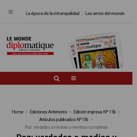
La época de la intranquilidad
Los amos del mundo
Promesas 
Home
Ediciones Anteriores
Edición impresa Nº 156
Artículos publicados Nº156
Paz: verdades a medias y mentiras completas