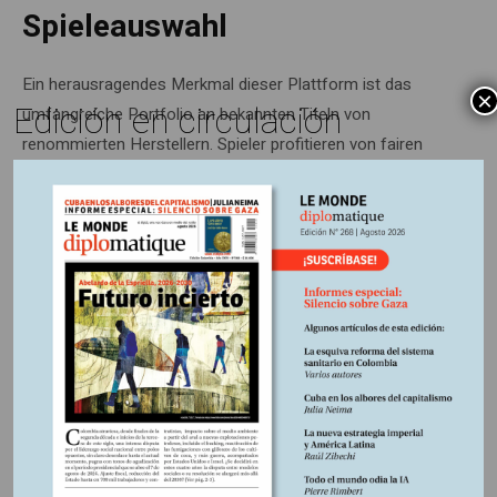
Spieleauswahl
Ein herausragendes Merkmal dieser Plattform ist das
×
Edición en circulación
umfangreiche Portfolio an bekannten Titeln von
renommierten Herstellern. Spieler profitieren von fairen
Gewinnchancen und einer technologisch einwandfreien
Umsetzung, die sowohl am Desktop als auch auf mobilen
Endgeräten überzeugt. Sicherheit wird hier
großgeschrieben, da alle Prozesse transparent gestaltet
sind und durch moderne Verschlüsselungstechniken
geschützt werden.
Für Neukunden und treue Stammspieler gibt es regelmäßig
attraktive Aktionen, die das Spielerlebnis zusätzlich
aufwerten können. Es lohnt sich, die aktuellen Bedingungen
für Boni genau zu prüfen, um das Beste aus jeder
Einzahlung herauszuholen. Mit einem kompetenten