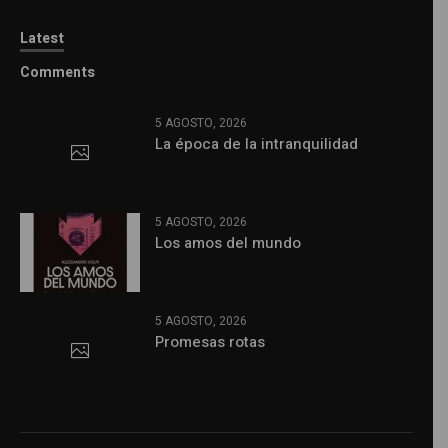
Latest
Comments
5 AGOSTO, 2026
La época de la intranquilidad
5 AGOSTO, 2026
Los amos del mundo
5 AGOSTO, 2026
Promesas rotas