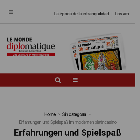
La época de la intranquilidad
Los amos del
Home
Sin categoría
Erfahrungen und Spielspaß im modernen platincasino
Erfahrungen und Spielspaß