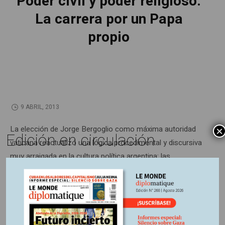
Poder civil y poder religioso.
La carrera por un Papa
propio
9 ABRIL, 2013
La elección de Jorge Bergoglio como máxima autoridad
×
Edición en circulación
vaticana reactualizó una lógica procedimental y discursiva
muy arraigada en la cultura política argentina: las
apelaciones a lo religioso (a las instituciones, a sus
referentes, al universo de símbolos y lenguajes) bajo la
pretensión de transferir legitimidades hacia la arena de la
disputa política.