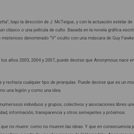
tta”, bajo la dirección de J. McTeigue, y con la actuación estelar d
un clásico o una película de culto. Basada en la novela gráfica escr
rio misterioso denominado “V” oculto con una máscara de Guy Fawkes, 
 los años 2003, 2004 y 2007, puede decirse que Anonymous nace en 
 rechaza cualquier tipo de jerarquías. Puede decirse que es un mo
mo una legión y como una idea.
numerosos individuos y grupos, colectivos y asociaciones libres uni
quidad, información, transparencia y otros semejantes y próximos.
ue no muere: como no mueren las ideas. Y que en consecuencia pued