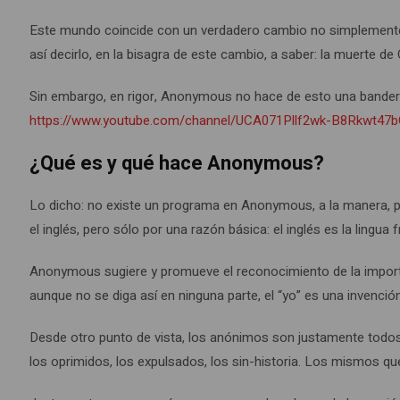
Este mundo coincide con un verdadero cambio no simplemente 
así decirlo, en la bisagra de este cambio, a saber: la muerte de
Sin embargo, en rigor, Anonymous no hace de esto una bandera
https://www.youtube.com/channel/UCA071Pllf2wk-B8Rkwt47
¿Qué es y qué hace Anonymous?
Lo dicho: no existe un programa en Anonymous, a la manera, por 
el inglés, pero sólo por una razón básica: el inglés es la lingua
Anonymous sugiere y promueve el reconocimiento de la importanc
aunque no se diga así en ninguna parte, el “yo” es una invenc
Desde otro punto de vista, los anónimos son justamente todos aq
los oprimidos, los expulsados, los sin-historia. Los mismos qu