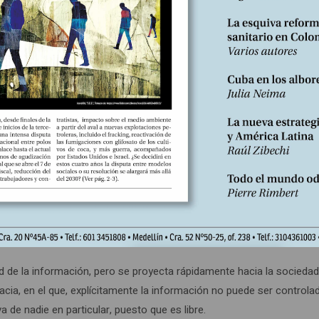
iento de internet (world wide web), el surgimiento de las bases de d
úsqueda, el aprendizaje de máquina, los sitios webs, los portales de di
des sociales, los medios y modos que comparten información, las ap
á anticipando:
los agentes inteligentes personales, todos los dispositivos inteligent
 verosímilmente los años 2020 y 2030.
 de la información, pero se proyecta rápidamente hacia la sociedad 
cia, en el que, explícitamente la información no puede ser controlad
 de nadie en particular, puesto que es libre.