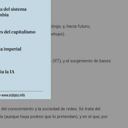
atos;
rectorios, los wikis y los blogs; y, hacia futuro,
licaciones web híbridas (mashups).
es, la internet de las cosas (IfT), y el surgimiento de bases
del conocimiento y la sociedad de redes. Se trata del
a (aunque haya podres que lo pretendan), y en el que, por