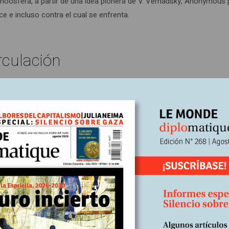
a noosfera, a partir de una idea pionera de V. Vernadsky, Anonymo
ce e incluso contra el cual se enfrenta.
rculación
t forgive. We do not forget. Expect us!. Cuya traducción es: El c
uien tendrá sus quince minutos de fama”. Se anticipaba así a la soc
, sin que los demás se lo pidan, sus lugares preferidos, sus amigos,
nce minutos”.
olución industrial, cuya mejor caracterización y fundamento es la imp