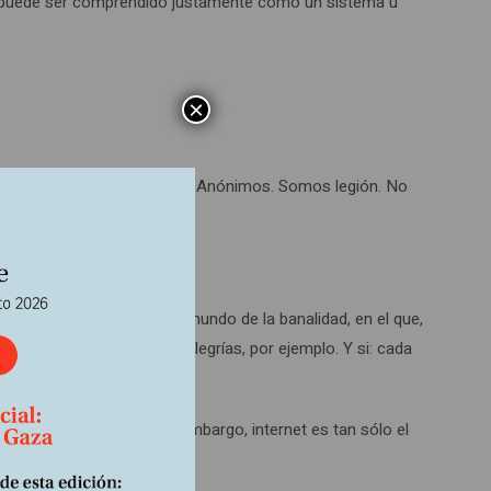
us puede ser comprendido justamente como un sistema u
×
onocimiento es libre. Somos Anónimos. Somos legión. No
iedad del espectáculo, al mundo de la banalidad, en el que,
 sus pesares y pequeñas alegrías, por ejemplo. Y si: cada
ortancia de internet. Sin embargo, internet es tan sólo el