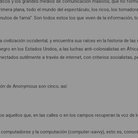
dicos y los grandes medios de comunicación masivos, que no forman 
e primera plana, todo el mundo del espectáculo, los ricos, los tomador
minutos de fama”. Son todos estos los que viven de la información,
civilización occidental, y encuentra sus raíces en la historia de las 
o en los Estados Unidos, a las luchas anti-colonialistas en África,
ctados sutilmente a través de internet, con criterios socialistas, 
sión de Anonymous son cinco, así:
os aquellos que, en las calles o en los campos recuperan la voz de los
s computadores y la computación (computer-savvy), esto es, conocim