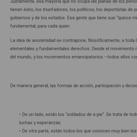
Justamente, esa mayoría que no ocupa las planas de los perió
tienen éxito, los triunfadores, los políticos, los deportistas d
gobiernos y de los estados. Esa gente que tiene sus “quince 
fundamental, para cada quien.
La idea de anonimidad se contrapone, filosóficamente, a toda la 
elementales y fundamentales derechos. Desde el movimiento negr
del mundo, y los movimientos emancipatorios –todos ellos cone
De manera general, las formas de acción, participación y deci
• De un lado, están los “soldados de a pie”. Se trata de tod
luchas y esperanzas.
• De otra parte, están todos los que conocen muy bien lo