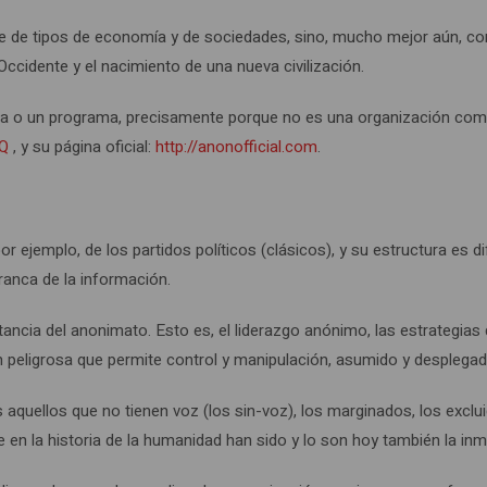
de tipos de economía y de sociedades, sino, mucho mejor aún, com
 Occidente y el nacimiento de una nueva civilización.
 o un programa, precisamente porque no es una organización como ta
bQ
, y su página oficial:
http://anonofficial.com
.
ejemplo, de los partidos políticos (clásicos), y su estructura es di
 franca de la información.
ia del anonimato. Esto es, el liderazgo anónimo, las estrategias de
ión peligrosa que permite control y manipulación, asumido y despleg
uellos que no tienen voz (los sin-voz), los marginados, los excluido
e en la historia de la humanidad han sido y lo son hoy también la in