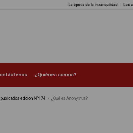
La época de la intranquilidad
Los amos del m
ontáctenos
¿Quiénes somos?
s publicados edición Nº174
¿Qué es Anonymus?