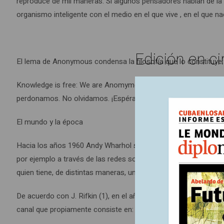
reproduce de mil maneras. Si algunos pensadores hablan de l
organismo inteligente con el medio en el que vive , en el que na
Edición en ci
El lema de Anonymous condensa la filosofía que lo constituye:
Knowledge is free: We are Anomymous. We are Legion. We do no
perdonamos. No olvidamos. ¡Espéranos!
El mundo y la época
Hacia los años 1960 Andy Wharhol sostenía “en el futuro cada q
por ejemplo a través de las redes sociales cada quien comparte
quien tiene, de distintas maneras, un nombre en efímeros “qui
De acuerdo con J. Rifkin (1), en el año 2008 nace la tercera rev
canal que propiamente consiste en: