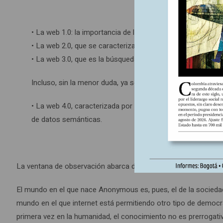
• La web 1.0: la importancia de los computadores, el nacim
• La web 2.0, que se caracteriza por las palabras clave de b
• La web 3.0, que es la búsqueda semántica, todas las re
Incluso, sin la menor duda, ya se está discutiendo y se est
• La web 4.0, caracterizada por las búsquedas distribuidas, 
de datos semánticas.
La ventana de observación abarca desde los años 1990 hasta,
El mundo en el que nace Anonymous es, pues, el de la sociedad
mundo en el que internet está permitiendo otro tipo de democra
primera vez en la humanidad, el conocimiento no es prerrogativa