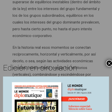
superarse de equilibrios inestables (dentro del ámbito
de la ley) entre los intereses del grupo fundamental y
los de los grupos subordinados, equilibrios en los
cuales los intereses del grupo dominante prevalecen,
pero hasta cierto punto, no hasta el puro interés
económico-corporativo.
En la historia real esos momentos se conectan
recíprocamente, horizontal y verticalmente, por así
decirlo, o sea, según las actividades económicas
×
Edición en circulación
sociales (horizontales) y según los territorios
(verticales), combinándose y escindiéndose por
modos varios; cada una de esas combinaciones puede
representarse en una propia expresión organizada,
económica y política.
3) El tercer momento es el de la correlación de las