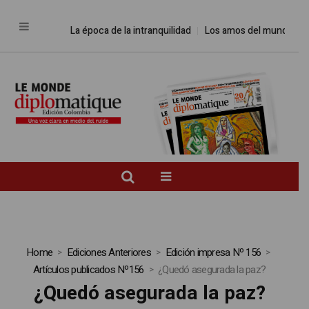
La época de la intranquilidad
Los amos del mundo
Promes
Home
Ediciones Anteriores
Edición impresa Nº 156
Artículos publicados Nº156
¿Quedó asegurada la paz?
¿Quedó asegurada la paz?