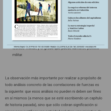
fuerzas militares, que es el inmediatamente decisivo
en cada caso. (El desarrollo histórico oscila
constantemente entre el primer y el tercer momento,
con la mediación del segundo). Pero tampoco éste es
indistinto ni identificable inmediatamente de una forma
esquemática, sino que también en él pueden
distinguirse dos grados: el militar en sentido estricto, o
técnico-militar, y el grado que puede llamarse político-
militar.
La observación más importante por realizar a propósito de
todo análisis concreto de las correlaciones de fuerzas es
la siguiente: que esos análisis no pueden ni deben ser fines
en sí mismos (a menos que se esté escribiendo un capítulo
de historia pasada), sino que sólo cobran significación si