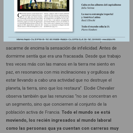
Christine Le Fèvre, una mujer que trabajada en el sector de
la publicidad y renunció a todo para ir a vivir en Normandía
en una granja donde practica la permacultura, cuenta que, ”
antes de la pandemia y a pesar de que tenía un excelente
puesto de trabajo, con un salario alto que me permitía
residir en los barrios más caros de París, nunca podía
sacarme de encima la sensación de infelicidad. Antes de
dormirme sentía que era una fracasada. Desde que trabajo
tres veces más con las manos en la tierra me siento en
paz, en resonancia con mis inclinaciones y orgullosa de
estar llevando a cabo una actividad que no destruye el
planeta, la tierra, sino que los restaura”. Elodie Chevalier
observa también que las renuncias “no se concentran en
un segmento, sino que conciernen al conjunto de la
población activa de Francia.
Todo el mundo se está
moviendo, los recién ingresados al mundo laboral
como las personas qua ya cuentan con carreras muy