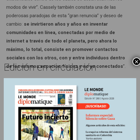
modos de vivir”. Cassely también constata una de las
poderosas paradojas de esta “gran renuncia” y deseo de
cambio:
se invirtieron años y años en inventar
comunidades en línea, conectadas por medio de
internet a través de todo el planeta, pero ahora lo
máximo, lo total, consiste en promover contactos
sociales con los otros, con y entre individuos dentro
×
Edición en circulación
de los mismos espacios físicos y no ya conectados
”.
“Es un cambio fuerte. Mucha gente ha dejado de creer en el
sistema, tomó conciencia de la futilidad de alimentar un
monstruo y decidió optar por su camino y apostó por la
permacultura o una panadería. Es lo mismo. Este
movimiento del Big Quit testimonia de una acelerada
pérdida de sentido ante lo que existía, sobre todo dentro de
las llamadas “profesiones calificadas”, comenta Sadin.