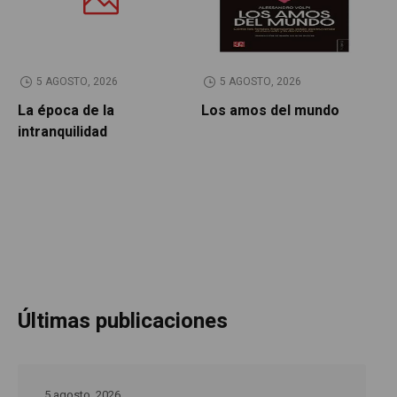
5 AGOSTO, 2026
5 AGOSTO, 2026
La época de la
Los amos del mundo
P
intranquilidad
Últimas publicaciones
5 agosto, 2026