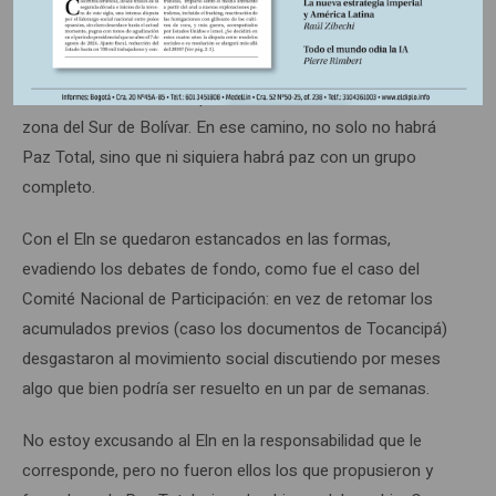
La decisión del Gobierno sobre la división del Eln en Nariño
es exactamente todo lo contrario a la búsqueda de la Paz
Total. Y ahora buscan repetir el mismo error con el Eln en la
zona del Sur de Bolívar. En ese camino, no solo no habrá
Paz Total, sino que ni siquiera habrá paz con un grupo
completo.
Con el Eln se quedaron estancados en las formas,
evadiendo los debates de fondo, como fue el caso del
Comité Nacional de Participación: en vez de retomar los
acumulados previos (caso los documentos de Tocancipá)
desgastaron al movimiento social discutiendo por meses
algo que bien podría ser resuelto en un par de semanas.
No estoy excusando al Eln en la responsabilidad que le
corresponde, pero no fueron ellos los que propusieron y