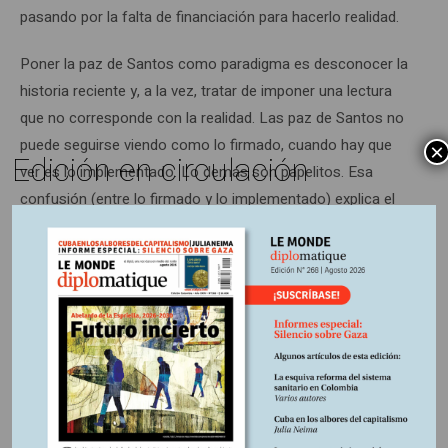
pasando por la falta de financiación para hacerlo realidad.
Poner la paz de Santos como paradigma es desconocer la
historia reciente y, a la vez, tratar de imponer una lectura
que no corresponde con la realidad. Las paz de Santos no
puede seguirse viendo como lo firmado, cuando hay que
×
Edición en circulación
ver es lo implementado. Lo demás son papelitos. Esa
confusión (entre lo firmado y lo implementado) explica el
retorno a la guerra en Mali o, recientemente, en el Congo.
Incluso, un sector de la izquierda en el gobierno renunció a
los requisitos que exigíamos a gobiernos anteriores para
construir paz: insistir en que no es desarme, sino justicia
social; escuchar de verdad a las regiones (lo que explica
parte de la crisis del Catatumbo); romper la connivencia
entre las Fuerzas Armadas y los paramilitares, distinguir la
política de paz de la política de seguridad, etcétera.