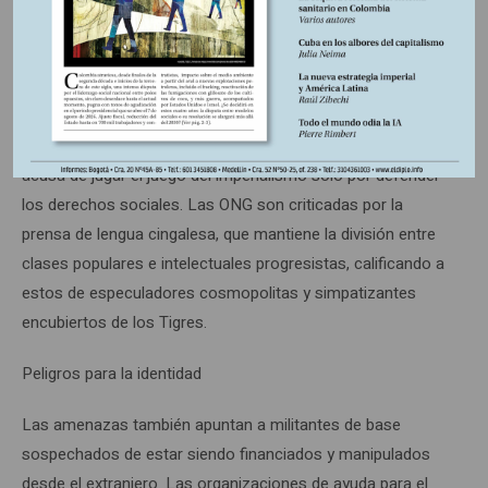
interpretadas como señales de un complot del capitalismo
cosmopolita contra la independencia de las naciones
pequeñas.
La constante apelación al sentimiento nacional coloca a
los militantes locales en una posición difícil, ya que se los
acusa de jugar el juego del imperialismo sólo por defender
los derechos sociales. Las ONG son criticadas por la
prensa de lengua cingalesa, que mantiene la división entre
clases populares e intelectuales progresistas, calificando a
estos de especuladores cosmopolitas y simpatizantes
encubiertos de los Tigres.
Peligros para la identidad
Las amenazas también apuntan a militantes de base
sospechados de estar siendo financiados y manipulados
desde el extranjero. Las organizaciones de ayuda para el