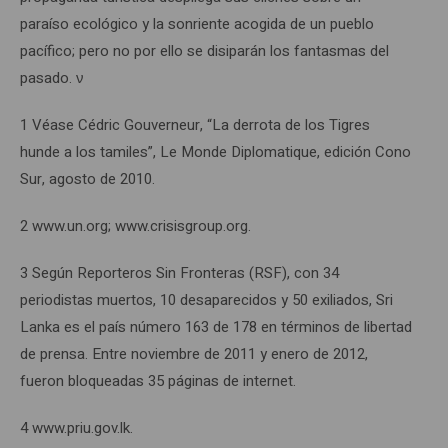
paraíso ecológico y la sonriente acogida de un pueblo
pacífico; pero no por ello se disiparán los fantasmas del
pasado. ν
1 Véase Cédric Gouverneur, “La derrota de los Tigres
hunde a los tamiles”, Le Monde Diplomatique, edición Cono
Sur, agosto de 2010.
2 www.un.org; www.crisisgroup.org.
3 Según Reporteros Sin Fronteras (RSF), con 34
periodistas muertos, 10 desaparecidos y 50 exiliados, Sri
Lanka es el país número 163 de 178 en términos de libertad
de prensa. Entre noviembre de 2011 y enero de 2012,
fueron bloqueadas 35 páginas de internet.
4 www.priu.gov.lk.