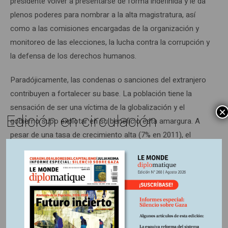
presidente volver a presentarse de forma indefinida y le da
plenos poderes para nombrar a la alta magistratura, así
como a las comisiones encargadas de la organización y
monitoreo de las elecciones, la lucha contra la corrupción y
la defensa de los derechos humanos.
Paradójicamente, las condenas o sanciones del extranjero
contribuyen a fortalecer su base. La población tiene la
sensación de ser una víctima de la globalización y el
×
Edición en circulación
gobierno supo explotar en su beneficio esta amargura. A
pesar de una tasa de crecimiento alta (7% en 2011), el
servicio de la deuda aumentó y, en enero de 2012, el Fondo
Monetario Internacional suspendió sus préstamos,
exigiendo una drástica devaluación, cuando la rupia ya se
ha depreciado en relación con el dólar (-14% entre 2011 y
2012). Las sanciones económicas, tales como el fin de las
tarifas preferenciales de acceso al mercado europeo, son