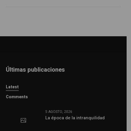
Últimas publicaciones
Latest
Comments
5 AGOSTO, 2026
La época de la intranquilidad