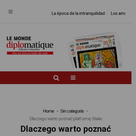
La época de la intranquilidad
Los amos del
Home
Sin categoría
Dlaczego warto poznać platformę Stake
Dlaczego warto poznać