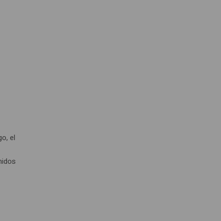
o, el
n
nidos