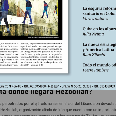
Europa espartana
enta a los países de la Otan a que dupliquen sus gastos de defensa,
 que los líderes europeos se aprestan a cumplir mansamente. Esta
estadounidenses sólo podrá sostenerse a costa de recetas de aust
 https://libreria.desdeabajo.info/index.php?
oduct/product&product_id=180&search=suscri
Edición N°246
Emmanuel Haddad
En
 2024
Escrito por:
ta dónde llegará Hezbollah?
perpetrados por el ejército israelí en el sur del Líbano son devasta
e Hezbollah, organización aliada de Irán que cuenta con un important
e armas, amenaza con responder a los ataques de Tel Aviv, mientras