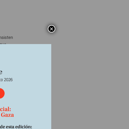
×
nsisten
 que
en