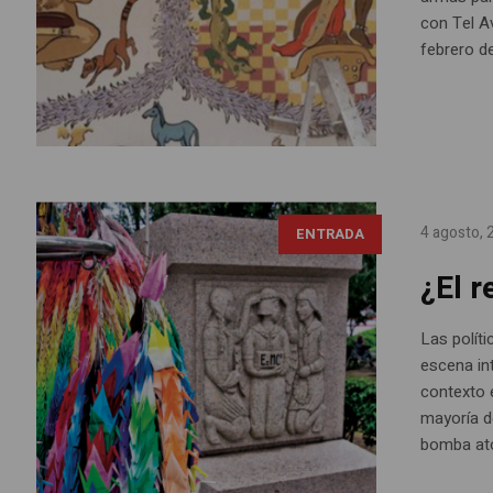
con Tel A
febrero de
4 agosto,
ENTRADA
¿El r
Las polít
escena in
contexto 
mayoría d
bomba ató