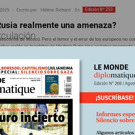
Edición Nº 253
Hélène Richard
En
 2025
Escrito por:
Rusia realmente una amenaza?
rculación
desconfía de Moscú. Pero el temor y el error de los europeos no co
haber creído en la palabra de Vladimir Putin sino en haber imaginado
 cumplir con la suya sin que esto tuviera consecuencias. Así, no es 
de deben buscarse los riesgos de un estallido general...
Frédéric Lebaron y Pierre Rimbert
2025
Escrito por:
ición Nº 252