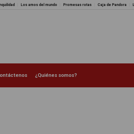
Los amos del mundo
Promesas rotas
Caja de Pandora
La esquiva
ontáctenos
¿Quiénes somos?