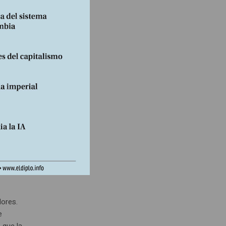
 compra
eridad.
dores.
e
 que la