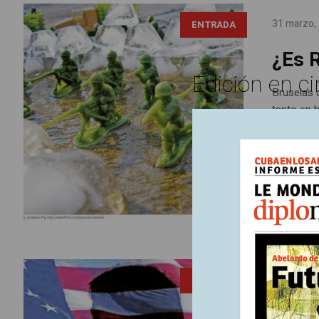
31 marzo,
ENTRADA
¿Es 
Edición en ci
Bruselas 
tanto en 
podían no
Moscú don
4 marzo, 
ENTRADA
Ed
En