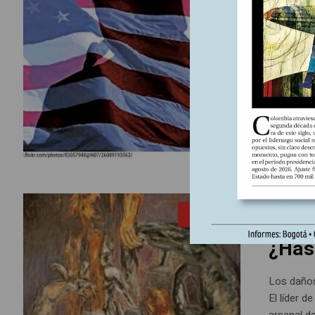
Una 
Trump ali
exigencia
de armas 
Suscríbase
route=pr
5 agosto,
ENTRADA
¿Has
Los daños 
El líder d
arsenal d