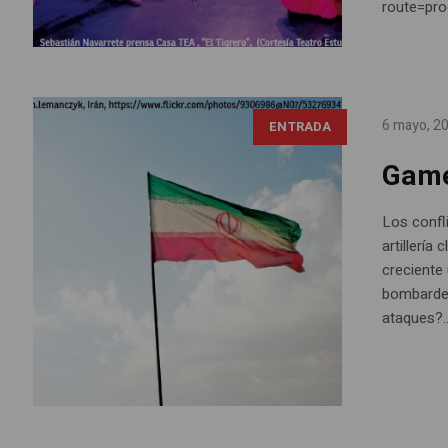
route=pr
6 mayo, 2
ENTRADA
Game
Los confli
artillería
creciente
bombardeo
ataques?..