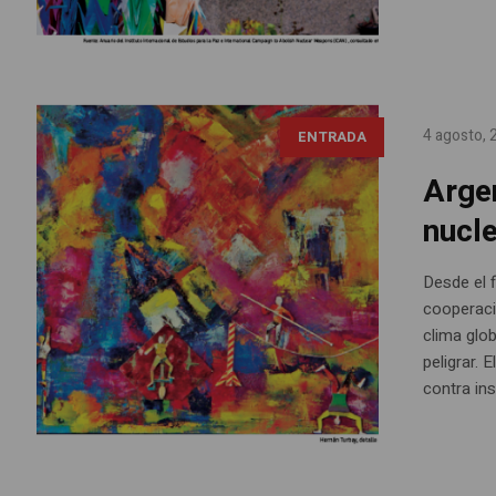
4 agosto,
ENTRADA
Argen
nucl
Desde el f
cooperaci
clima glo
peligrar.
contra ins