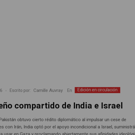
Edición en circulación
Camille Auvray
En
26
Escrito por:
eño compartido de India e Israel
Pakistán obtuvo cierto rédito diplomático al impulsar un cese de
es con Irán, India optó por el apoyo incondicional a Israel, suministr
a usar en Gaza y proclamando abiertamente sus afinidades ideológ