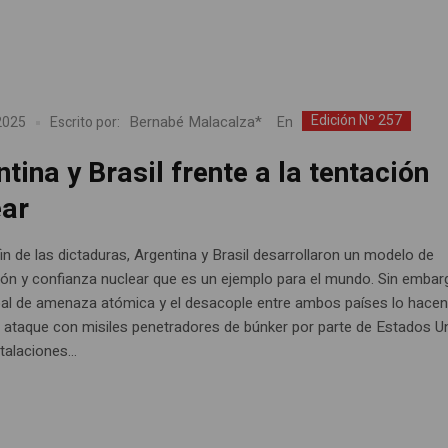
Edición Nº 257
Bernabé Malacalza*
En
 2025
Escrito por:
tina y Brasil frente a la tentación
ear
in de las dictaduras, Argentina y Brasil desarrollaron un modelo de
ón y confianza nuclear que es un ejemplo para el mundo. Sin embarg
bal de amenaza atómica y el desacople entre ambos países lo hace
 El ataque con misiles penetradores de búnker por parte de Estados U
talaciones...