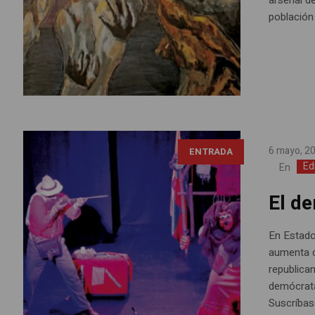
población 
6 mayo, 2
ENTRADA
Ed
En
El d
En Estado
aumenta c
republica
demócrata
Suscríbase