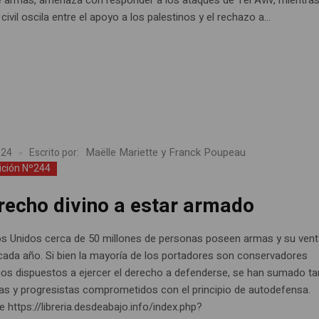
civil oscila entre el apoyo a los palestinos y el rechazo a...
Maëlle Mariette y Franck Poupeau
024
Escrito por:
ición Nº244
erecho divino a estar armado
s Unidos cerca de 50 millones de personas poseen armas y su ven
ada año. Si bien la mayoría de los portadores son conservadores
nos dispuestos a ejercer el derecho a defenderse, se han sumado t
s y progresistas comprometidos con el principio de autodefensa.
 https://libreria.desdeabajo.info/index.php?