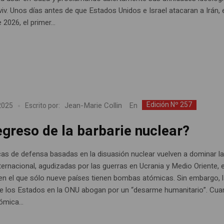
viv. Unos días antes de que Estados Unidos e Israel atacaran a Irán, 
 2026, el primer...
Edición Nº 257
Jean-Marie Collin
En
 2025
Escrito por:
egreso de la barbarie nuclear?
icas de defensa basadas en la disuasión nuclear vuelven a dominar l
ternacional, agudizadas por las guerras en Ucrania y Medio Oriente, 
en el que sólo nueve países tienen bombas atómicas. Sin embargo, 
e los Estados en la ONU abogan por un “desarme humanitario”. Cua
mica...