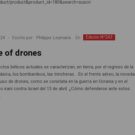
oduct/product&product_id=180&search=suscri
Edición Nº243
Philippe Leymarie
En
024
Escrito por:
 of drones
ctos bélicos actuales se caracterizan, en tierra, por el regreso de la
 clásica, los bombardeos, las trincheras… En el frente aéreo, la noveda
 uso de drones, como se constata en la guerra en Ucrania y en el
 iraní contra Israel del 13 de abril. ¿Cómo defenderse ante estos
.