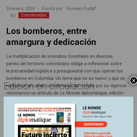
Romain Pudal*
24 enero, 2024
Escrito por:
Coordenadas
En
Los bomberos, entre
amargura y dedicación
La multiplicación de incendios forestales en diversas
partes del territorio colombiano obliga a reflexionar sobre
la precariedad logística y presupuestal con que operan los
bomberos en Colombia. Un tema que no es nuevo y que se
×
Edición en circulación
reproduce en otras coordenadas del mundo por su vigencia
retomamos un artículo de Le Monde diplomatique, edición
Colombia (marzo 2017).