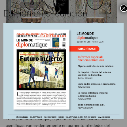
×
Edición en circulación
Carlos Eduardo Maldonado
11 febrero, 2023
Escrito por:
Edición impresa Nº 229
En
Un profundo malestar en la
ciencia
La profunda crisis civilizatoria no es ajena a esta situación.
Todo parece indicar que, a pesar de que las publicaciones
científicas van evidentemente en aumento alrededor del