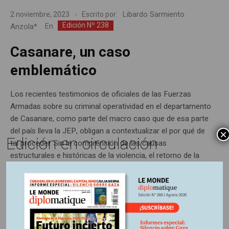
Libardo Sarmiento
2 noviembre, 2023
Escrito por:
Edición Nº 238
Anzola*
En
Casanare, un caso
emblemático
Los recientes testimonios de oficiales de las Fuerzas
Armadas sobre su criminal operatividad en el departamento
de Casanare, como parte del macro caso que de esa parte
del país lleva la JEP, obligan a contextualizar el por qué de
×
Edición en circulación
tal proceder. Sin la comprensión de las causas
estructurales e históricas de la violencia, el retorno de la
barbarie es inevitable.