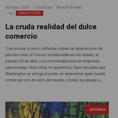
BenoÎt Bréville
30 mayo, 2026
Escrito por:
Edición N°266
En
La cruda realidad del dulce
comercio
Tras acusar a cinco refinerías chinas de abastecerse de
petróleo iraní, el Tesoro estadounidense las añadió, el
pasado 24 de abril, a su interminable lista de empresas
sancionadas. Una rutina, en apariencia. Hace décadas que
Washington se arroga el poder de determinar quién puede
comerciar con el resto del mundo, y todos se pliegan a...
Georg Baselitz, fotografía Hans Olofsson, tomado de:
ENTRADA
https://flic.kr/p/e8CDJn