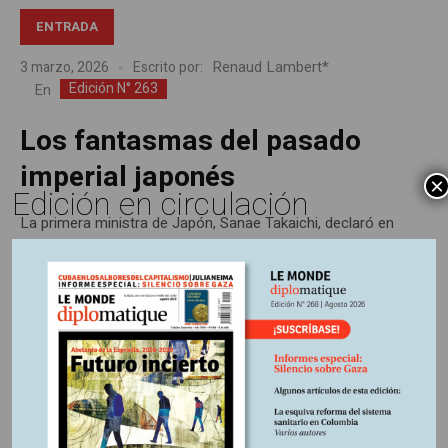
ENTRADA
Renaud Lambert*
3 marzo, 2026
Escrito por:
Edición N° 263
En
Los fantasmas del pasado
imperial japonés
×
Edición en circulación
La primera ministra de Japón, Sanae Takaichi, declaró en
noviembre pasado que su país no dudaría en reaccionar si
China avanza militarmente sobre Taiwán. En un mundo
cada vez más peligroso, la intromisión a principios de
enero de Donald Trump en Venezuela parece habilitar otros
golpes de mano imperiales no menos ilegales. ¿Después de
Venezuela,...