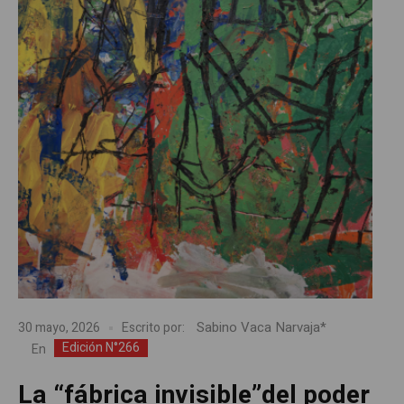
Sabino Vaca Narvaja*
30 mayo, 2026
Escrito por:
Edición N°266
En
La “fábrica invisible”del poder