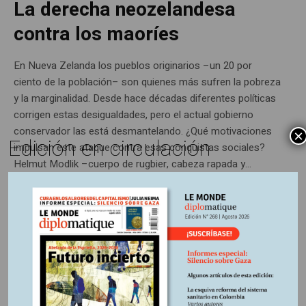
La derecha neozelandesa
contra los maoríes
En Nueva Zelanda los pueblos originarios –un 20 por
ciento de la población– son quienes más sufren la pobreza
y la marginalidad. Desde hace décadas diferentes políticas
corrigen estas desigualdades, pero el actual gobierno
conservador las está desmantelando. ¿Qué motivaciones
×
Edición en circulación
impulsan este ataque contra esas conquistas sociales?
Helmut Modlik –cuerpo de rugbier, cabeza rapada y...
ENTRADA