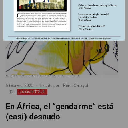
Rémi Carayol
6 febrero, 2025
Escrito por:
Edición Nº251
En
En África, el “gendarme” está
(casi) desnudo