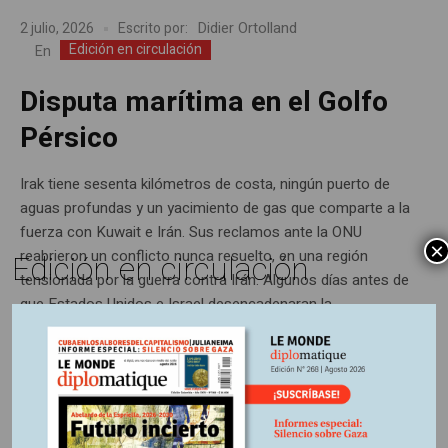
Didier Ortolland
2 julio, 2026
Escrito por:
Edición en circulación
En
Disputa marítima en el Golfo
Pérsico
Irak tiene sesenta kilómetros de costa, ningún puerto de
aguas profundas y un yacimiento de gas que comparte a la
fuerza con Kuwait e Irán. Sus reclamos ante la ONU
×
reabrieron un conflicto nunca resuelto, en una región
Edición en circulación
tensionada por la guerra contra Irán. Algunos días antes de
que Estados Unidos e Israel desencadenaran la...