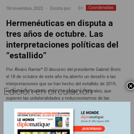
Coordenadas
En
18 noviembre, 2022
Escrito por:
Hermenéuticas en disputa a
tres años de octubre. Las
interpretaciones políticas del
“estallido”
Por Álvaro Ramis* El discurso del presidente Gabriel Boric
el 18 de octubre de este año ha abierto un desafío a las
interpretaciones que se han hecho del estallido de 2019,
×
Edición en circulación
reclamando visiones más complejas e integrales, que
superen las unilateralidades y reduccionismos de las
lecturas que han transitado hasta ahora. Su interpelación
es clara:...