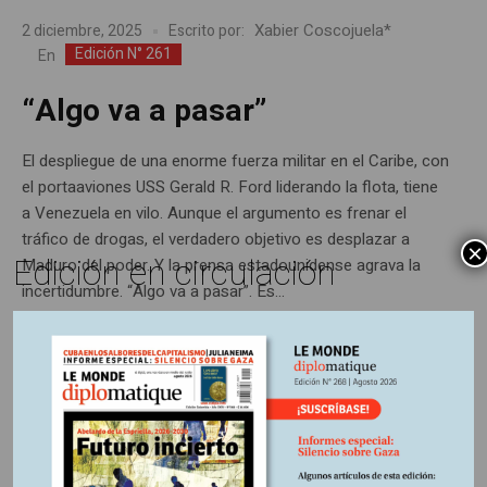
Xabier Coscojuela*
2 diciembre, 2025
Escrito por:
Edición N° 261
En
“Algo va a pasar”
El despliegue de una enorme fuerza militar en el Caribe, con
el portaaviones USS Gerald R. Ford liderando la flota, tiene
a Venezuela en vilo. Aunque el argumento es frenar el
tráfico de drogas, el verdadero objetivo es desplazar a
×
Edición en circulación
Maduro del poder. Y la prensa estadounidense agrava la
incertidumbre. “Algo va a pasar”. Es...
Últimas publicaciones