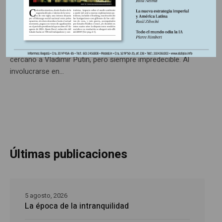
de izquierda Boris Kagarlitsky, en prisión por su militante
oposición a la guerra en Ucrania, advierte qué podría
cambiar en el bloque de poder en el Kremlin desde la nueva
postura de Washington, adoptada por Donald Trump,
cercano a Vladimir Putin, pero siempre impredecible. Al
involucrarse en...
Últimas publicaciones
5 agosto, 2026
La época de la intranquilidad