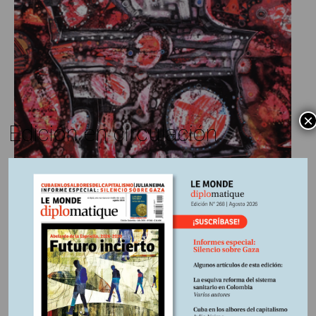
×
Edición en circulación
Boris Kagarlitsky y Aleksei
4 agosto, 2025
Escrito por:
Edición Nº 257
Sajnin*
En
El dilema de las élites rusas
Diferenciándose de la estéril oposición liberal, el sociólogo