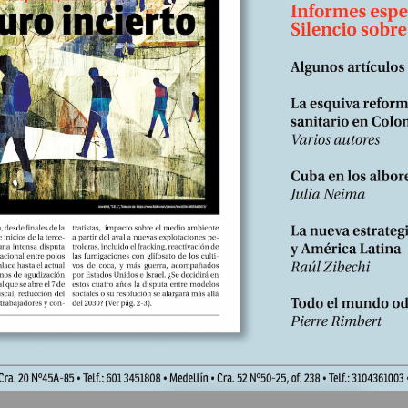
. Suscríbase https://libreria.desdeabajo.info/index.php?
oduct/product&product_id=180&search=suscri