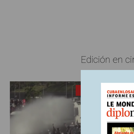
Edición en ci
6 febrero,
ENTRADA
En M
La junta 
enfrenta 
grupos ar