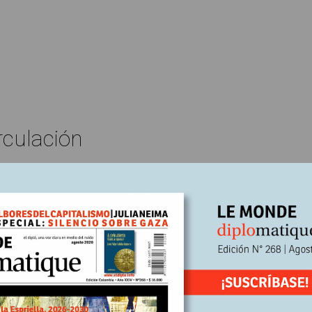
rculación
Edición Nº251
Stephen Campbell
En
 2025
Escrito por:
yanmar, los trabajadores resisten
militar que gobierna Myanmar desde el golpe de Estado en febrero d
derrotas y deserciones. Desde hace un año, una ofensiva liderada po
mados, con apoyo popular, viene tomando el control de gran parte d