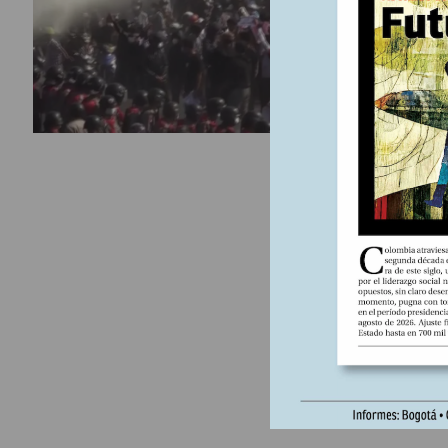
territorio
route=pr