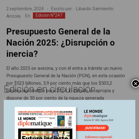
Libardo Sarmiento
2 septiembre, 2024
Escrito por:
Edición N°247
Anzola
En
Presupuesto General de la
Nación 2025: ¿Disrupción o
inercia?
El año 2025 se avecina, y con él entra a trámite un nuevo
Presupuesto General de la Nación (PGN), en esta ocasión
×
por $523 billones, 3,9 por ciento más que los $503,2
Edición en circulación
billones aprobados para 2024. El Estado se apropia y
dispone de 30 por ciento de la riqueza generada
anualmente por la sociedad. Consecuente...