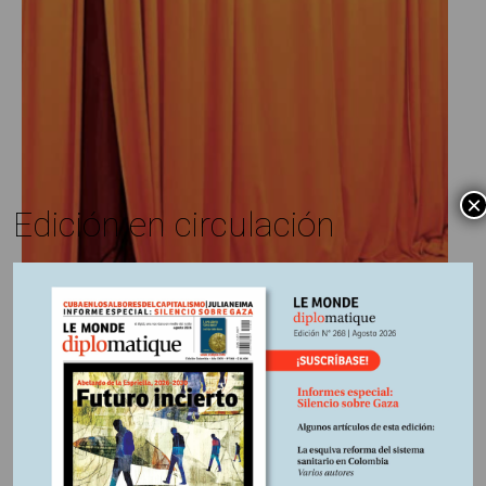
×
Edición en circulación
Vedi R. Hadiz *
6 octubre, 2025
Escrito por:
Edición Nº 259
En
Esperando a Indonesia