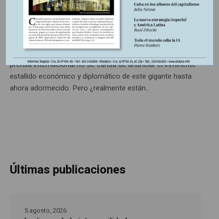
Indonesia, donde aproximadamente un 87 por ciento de
sus 280 millones de habitantes se declaran de religión
islámica, es uno de los pocos países con mayoría
musulmana que puede considerarse una democracia. La
prensa internacional no se cansa de anunciar el inminente
estallido económico y diplomático de este gigante hasta
ahora adormecido. Pero ¿realmente están...
Últimas publicaciones
5 agosto, 2026