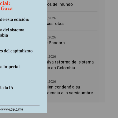
Los amos del mundo
mento
5 agosto, 2026
Promesas rotas
4 agosto, 2026
Caja de Pandora
4 agosto, 2026
La esquiva reforma del sistema
sanitario en Colombia
4 agosto, 2026
Noé, quien condenó a su
descendencia a la servidumbre