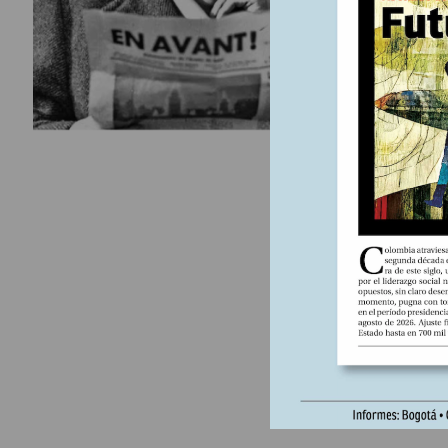
merece y 
de la libe