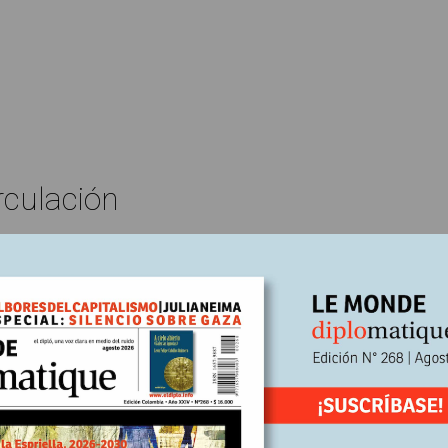
rculación
Edición N° 239
Carlos Fajardo Fajardo
En
e, 2023
Escrito por:
ibertad se merece y se conquista”
vacunados contra el espanto”, son palabras de Albert Camus escri
ico Clandestino Combat en mayo de 1944, en la París ocupada por lo
ron años de dolor, sufrimiento y de coraje del periódico. “La liberta