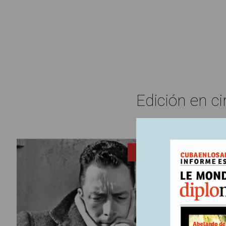
Edición en ci
5 diciembr
ENTRADA
“La l
“Estamos 
el periód
Nazis. Fue