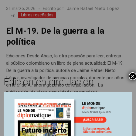
Jaime Rafael Nieto López
31 marzo, 2026
Escrito por:
Libros reseñados
En
El M-19. De la guerra a la
política
Ediciones Desde Abajo, la otra posición para leer, entrega
al público colombiano un libro de plena actualidad: El M-19.
De la guerra a la política, autoría de Jaime Rafael Nieto
×
López, investigador de ciencias sociales, docente por años
Edición en circulación
en la U. de A., ahora gozando de la jubilación. La
publicación, de plena actualidad y oportunidad,...