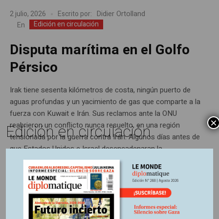
Didier Ortolland
2 julio, 2026
Escrito por:
Edición en circulación
En
Disputa marítima en el Golfo
Pérsico
Irak tiene sesenta kilómetros de costa, ningún puerto de
aguas profundas y un yacimiento de gas que comparte a la
fuerza con Kuwait e Irán. Sus reclamos ante la ONU
×
reabrieron un conflicto nunca resuelto, en una región
Edición en circulación
tensionada por la guerra contra Irán. Algunos días antes de
que Estados Unidos e Israel desencadenaran la...