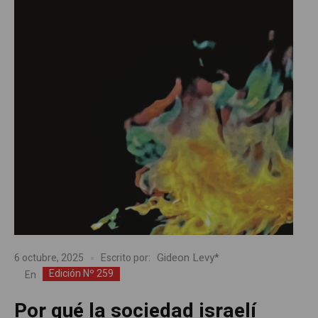
Gideon Levy*
6 octubre, 2025
Escrito por:
Edición Nº 259
En
Por qué la sociedad israelí