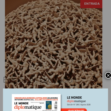
ENTRADA
×
Edición en circulación
Serge Halimi
31 marzo, 2025
Escrito por:
Edición Nº 253
En