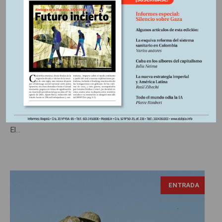
Washington-Bruselas, ¿el
divorcio?
El retorno de Trump a la Casa Blanca intensifica la crisis en
las relaciones transatlánticas. Con su política “America
First” desprecia a una Europa que considera “enemiga”,
mientras coquetea con Rusia. Bruselas, sin capacidad de
respuesta, se aferra a una relación de subordinación que
parece irremediable frente a un socio cada vez más hostil.
El...
ENTRADA