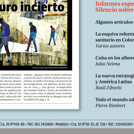
actores” en Francia provocó un retroceso en las normativas ecológic
olar la protesta, el gobierno cedió a los reclamos de los sectores
 más concentrados, consolidando un modelo desigual y de entrega d
alimentaria. Suscríbase https://libreria.desdeabajo.info/index.php?
oduct/product&product_id=180&search=suscri