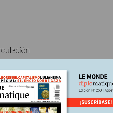
rculación
Edición Nº243
Marc Laimé*
En
024
Escrito por:
salto hacia atrás en materia
ental
nada por la competencia desleal de los cereales ucranianos, la “rev