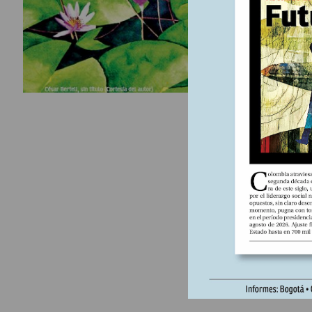
de los tr
Para contr
agrícolas
soberanía 
route=pr