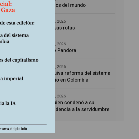
as.
Los amos del mundo
e la
5 agosto, 2026
Promesas rotas
4 agosto, 2026
Caja de Pandora
4 agosto, 2026
La esquiva reforma del sistema
sanitario en Colombia
4 agosto, 2026
Noé, quien condenó a su
descendencia a la servidumbre