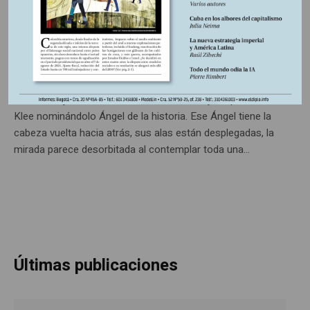
Morir es un país que amabas
Poesía y memoria por nuestros líderes y lideresas sociales
Edición y curaduría: Stephany Rojas Wagner/Eduardo
Bechara Navratilova Abisinia. Editorial Escarabajo 2024.
Walter Benjamin inmortalizó el cuadro dibujado por Paul
Klee nominándolo Ángel de la historia. Ese Ángel tiene la
cabeza vuelta hacia atrás, sus alas están desplegadas, la
mirada parece desorbitada al contemplar toda una...
Últimas publicaciones