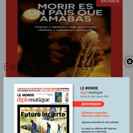
ENTRADA
×
Edición en circulación
Alberto Antonio Berón
15 agosto, 2024
Escrito por:
Libros reseñados
En