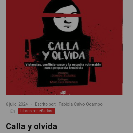
Fabiola Calvo Ocampo
6 julio, 2024
Escrito por:
Libros reseñados
En
Calla y olvida