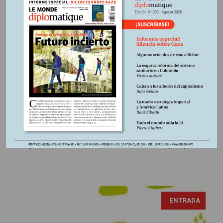
Libardo Sarmiento Anzola
7 febrero, 2024
Escrito por:
Libros reseñados
En
Mala conciencia
Efraín González, apodado el “siete colores”, fue “el terror
de los liberales cachiporros, rojos, comunistas y ateos”
(Mala conciencia, p. 140). En su breve trashumar –lo
mataron a los 32 años de edad por orden del gobierno
conservador de Guillermo León Valencia (1962-1966)–,
dejó una estela de más de dos centenas de asesinatos en
los departamentos del Valle, Quindío, Santander y Boyacá.
ENTRADA