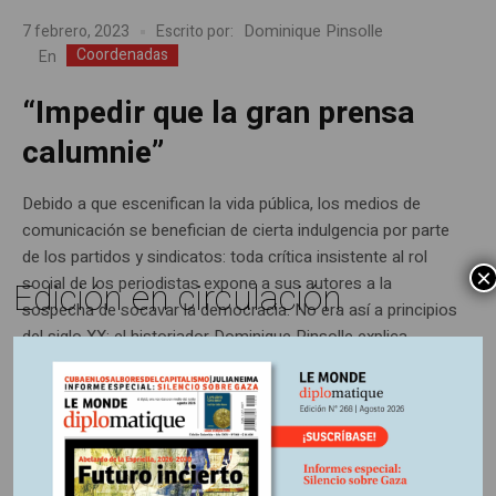
Dominique Pinsolle
7 febrero, 2023
Escrito por:
Coordenadas
En
“Impedir que la gran prensa
calumnie”
Debido a que escenifican la vida pública, los medios de
comunicación se benefician de cierta indulgencia por parte
de los partidos y sindicatos: toda crítica insistente al rol
×
social de los periodistas expone a sus autores a la
Edición en circulación
sospecha de socavar la democracia. No era así a principios
del siglo XX: el historiador Dominique Pinsolle explica...