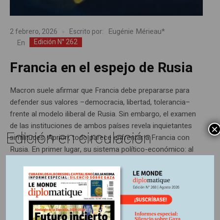
Eugénie Mérieau*
2 febrero, 2026
Escrito por:
Edición N° 262
En
Francia en el espejo de Rusia
Macron suele afirmar que Francia debe prepararse para
defender sus valores –democracia, libertad, tolerancia–
frente al modelo iliberal de Rusia. Sin embargo, el examen
de las instituciones de ambos países revela inquietantes
×
Edición en circulación
similitudes. Apriori, todo parece enfrentar a Francia con
Rusia. En primer lugar, su sistema político-económico: al
régimen capitalista liberal de mercado de París,...