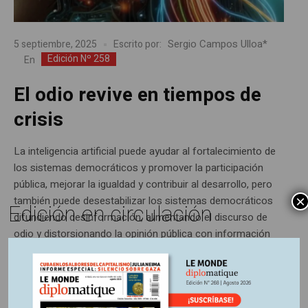
Sergio Campos Ulloa*
5 septiembre, 2025
Escrito por:
Edición Nº 258
En
El odio revive en tiempos de
crisis
La inteligencia artificial puede ayudar al fortalecimiento de
los sistemas democráticos y promover la participación
pública, mejorar la igualdad y contribuir al desarrollo, pero
×
también puede desestabilizar los sistemas democráticos
Edición en circulación
difundiendo desinformación, alimentando el discurso de
odio y distorsionando la opinión pública con información
falsa, como advierte António Guterres, secretario General
de Naciones Unidas. Según...