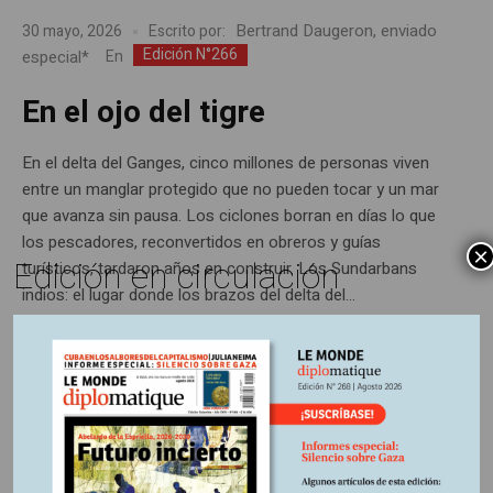
Bertrand Daugeron, enviado
30 mayo, 2026
Escrito por:
Edición N°266
especial*
En
En el ojo del tigre
En el delta del Ganges, cinco millones de personas viven
entre un manglar protegido que no pueden tocar y un mar
que avanza sin pausa. Los ciclones borran en días lo que
los pescadores, reconvertidos en obreros y guías
×
Edición en circulación
turísticos, tardaron años en construir. Los Sundarbans
indios: el lugar donde los brazos del delta del...
Últimas publicaciones