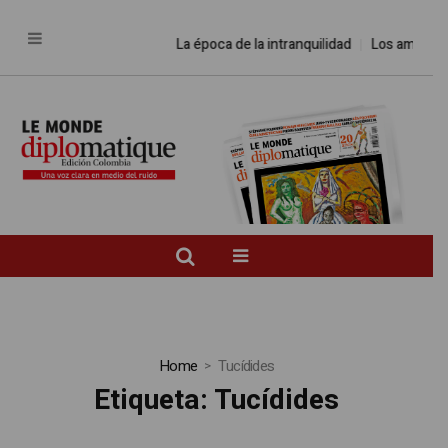
La época de la intranquilidad
Los amos del
Home
Tucídides
Etiqueta:
Tucídides