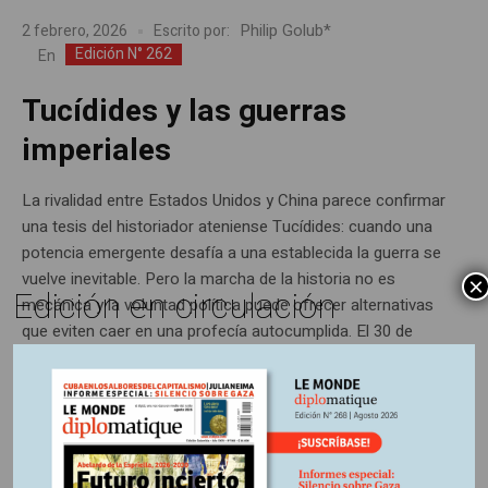
Philip Golub*
2 febrero, 2026
Escrito por:
Edición N° 262
En
Tucídides y las guerras
imperiales
La rivalidad entre Estados Unidos y China parece confirmar
una tesis del historiador ateniense Tucídides: cuando una
potencia emergente desafía a una establecida la guerra se
vuelve inevitable. Pero la marcha de la historia no es
×
Edición en circulación
mecánica y la voluntad política puede ofrecer alternativas
que eviten caer en una profecía autocumplida. El 30 de
octubre...