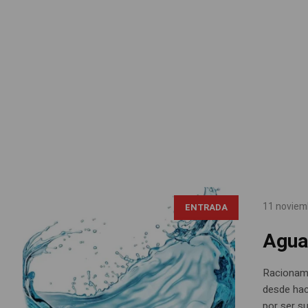
11 noviem
ENTRADA
Agua
Racionami
desde hace
por ser su