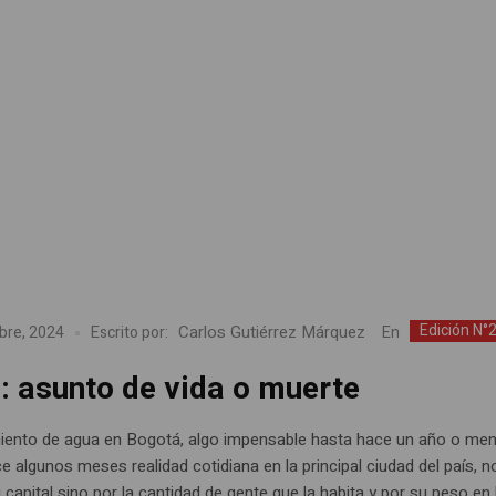
Edición N°
Carlos Gutiérrez Márquez
En
bre, 2024
Escrito por:
: asunto de vida o muerte
ento de agua en Bogotá, algo impensable hasta hace un año o men
 algunos meses realidad cotidiana en la principal ciudad del país, n
 capital sino por la cantidad de gente que la habita y por su peso en 