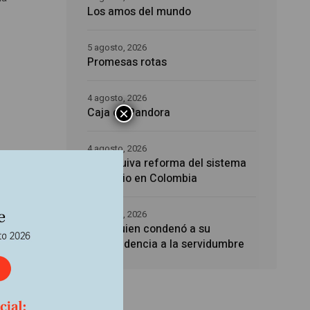
Los amos del mundo
5 agosto, 2026
Promesas rotas
4 agosto, 2026
×
Caja de Pandora
4 agosto, 2026
La esquiva reforma del sistema
sanitario en Colombia
a
4 agosto, 2026
Noé, quien condenó a su
descendencia a la servidumbre
el fin
io