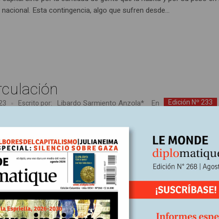
nacional. Esta contingencia, algo que sufren desde...
rculación
Edición Nº 233
Libardo Sarmiento Anzola*
En
023
Escrito por:
, antropoceno y apocalipsis
ielo nuevo, y una tierra nueva, porque el primer cielo y la primera tierr
ado de ser, y el mar ya no existía más”. Esta descripción disruptiva
de al Nuevo Testamento y contiene revelaciones de San Juan sobre 
co del mundo, una parte del cual tiene por nombre Colombia, territor
para vivir debido a las continuas guerras, la pobreza y el hambre, la
idad económica, las pandemias, los desplazamientos violentos, la