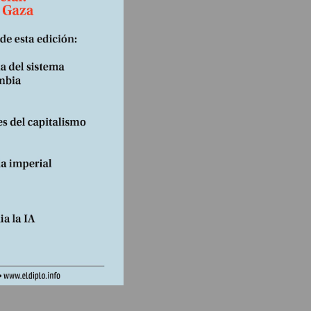
marco
y
ndramos
Una
les de
a ello.
siente