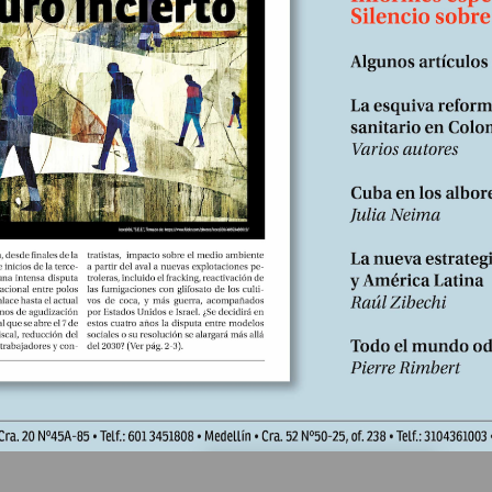
n y la devastación ambiental. En ese contexto apocalíptico, y en el 
rno del cambio, se aprobó el Plan Nacional de Desarrollo, “Colombia,
undial de la vida”.
Edición Nº 233
Carlos Gutiérrez Márquez
En
023
Escrito por:
!
e marchita sin agua, hasta fenecer. Así sucede con seres vegetales 
de todas las especies. En el caso de los mamíferos, que nos enge
a, nuestro contacto con el vital líquido es desde los primeros días. 
tal, de formación y goce, que desde hace años llevó a que profesiona
na recomienden a las parturientas dar a luz en piscinas adecuadas par
 ser, al contacto con la vida externa, no extraña el cambio pues se 
ntinuidad con el espacio en el que germinó.