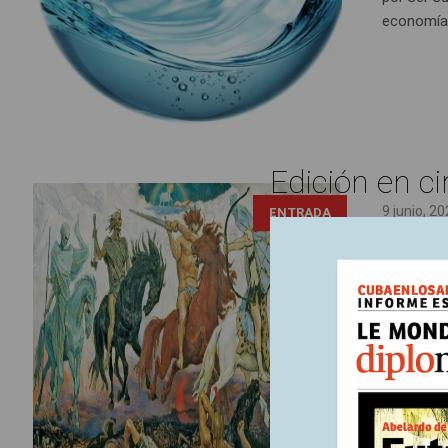
economía 
Edición en ci
9 junio, 2
ENTRADA
Vida
“Y vi un c
habían dej
correspon
catastrófi
peligroso 
inestabil