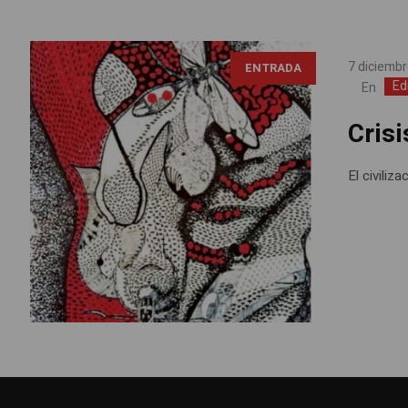
Isabel Sastoque, detalle La Caverna, (cortesía
7 diciembr
ENTRADA
de la autora)
Ed
En
Crisi
El civiliz