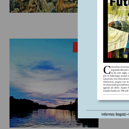
corrupció
del gobie
potencia m
8 junio, 2
ENTRADA
¡H2O
La vida s
animales 
en placent
relación 
la medici
Y el nuevo
en una co