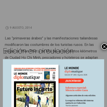
9 AGOSTO, 2014
Las “primaveras árabes” y las manifestaciones tailandesas
modificaron las costumbres de los turistas rusos. En las
×
Edición en circulación
playas de Phan Thiet y de Mui Ne, a doscientos kilómetros
de Ciudad Ho Chi Minh, pescadores y hoteleros se adaptan
a esos recién llegados.
Información adicional