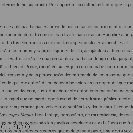
entemente he suprimido. Por supuesto, no faltará el lector que diga
ro de antiguas luchas y apoyo de mis cuitas en los momentos más
n borrador de decreto que me han traído para revisión –acudiré a un
p
sos textos electrónicos que son tan impersonales y vulnerables al
ará a tus manos y sabrás disponer de ella, arrojándola al fuego una 
or desatorar más de una piedra atravesada que tengo en la gargant
añera Piedad. Pobre, murió en su ley, pero no me cabe duda, como l
o, del clasismo y de la persecución desenfrenada de los mismos que 
 Desde que me enteré de su deceso he caído en un sopor del que m
 lo que yo deseara, e infortunadamente estos estados anímicos ha
a de la Ingrid que no pierde oportunidad de enrostrarme públicamente 
logro recuperarme para volver al espectáculo y dar la cara. El espec
 del espectáculo
. Eres testigo, compañero, de mi resiliencia, de mi e
rculación
las noches recorriendo los pasillos desolados de esta Casa que fue
y fríos son estos corredores que mido paso a paso, una y otra vez.