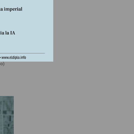
a
l
llos
cial.
bio
do)