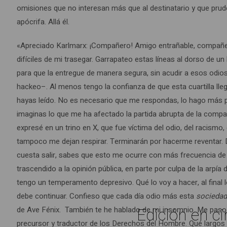
omisiones que no interesan más que al destinatario y que prud
apócrifa. Allá él.
«Apreciado Karlmarx: ¡Compañero! Amigo entrañable, compañe
difíciles de mi trasegar. Garrapateo estas líneas al dorso de u
para que la entregue de manera segura, sin acudir a esos odio
hackeo–. Al menos tengo la confianza de que esta cuartilla lleg
hayas leído. No es necesario que me respondas, lo hago más p
imaginas lo que me ha afectado la partida abrupta de la comp
expresé en un trino en X, que fue víctima del odio, del racism
tampoco me dejan respirar. Terminarán por hacerme reventar.
cuesta salir, sabes que esto me ocurre con más frecuencia de
trascendido a la opinión pública, en parte por culpa de la arpí
tengo un temperamento depresivo. Qué lo voy a hacer, al final 
debe continuar. Confieso que cada día odio más esta
sociedad
Edición en ci
de Ave Fénix. También te he hablado de mi insomnio. Me paso 
precursor y traductor de los Derechos del Hombre. Qué largos 