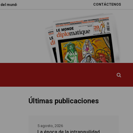
CONTÁCTENOS
Promesas rotas
Caja de Pandora
La esquiva reforma del sistema sa
Últimas publicaciones
5 agosto, 2026
La época de la intranquilidad