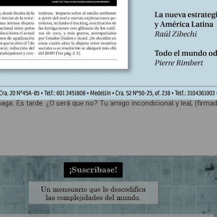
te lo digo sin tapujos: erré el camino, no era por este, lo digo con
egar! Era aquel de Toledo y Bateman y del primer Pizarro. Me sabe 
encia del Estado, corrupto y paquidérmico, me sabe mal la desidia e
rgencia de un periodo que se nos escapa cada día entre las manos. E
tonces, a los viejos líderes, pues yo era apenas un mocetón, pero e
o que nos iba a acercar al poder para lograr el verdadero cambio so
sible volver atras y reemprender el camino primordial del gran cam
aga. Es tarde. ¿O será que no? Tu amigo incondicional y leal, (firma