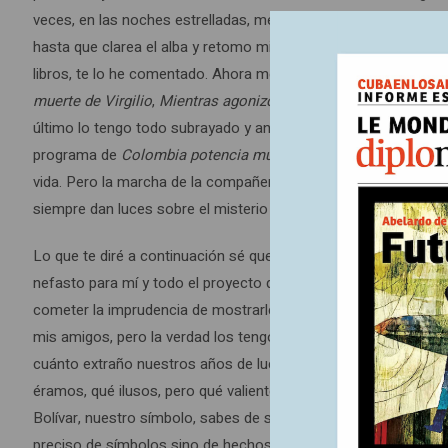
veces, en las noches estrelladas, me escabullo por el jardín h
hasta que clarea el alba y retomo mis funciones, que confieso,
libros, te lo he comentado. Ahora me ha dado por releer diver
muerte de Virgilio
,
Mientras agonizo
de Faulkner,
La muerte d
último lo tengo todo subrayado y anotado; jamás me abandona 
programa de
Colombia potencia mundial de la vida
ande leyend
vida. Pero la marcha de la compañera hacia la trascendencia m
siempre dan luces sobre el misterio de la vida.
Lo que te diré a continuación sé que sabrás comprenderlo, y te
nefasto para mí y todo el proyecto que ahora sostengo sobre
cometer la imprudencia de mostrarle esta carta a tus amigos 
mis amigos, pero la verdad los tengo bastante olvidados en me
cuánto extraño nuestros años de lucha con el movimiento que 
éramos, qué ilusos, pero qué valientes y decididos para ir hasta
Bolívar, nuestro símbolo, sabes de sobra que la hice traer pa
preciso de símbolos sino de hechos, de logros, de cambios ver