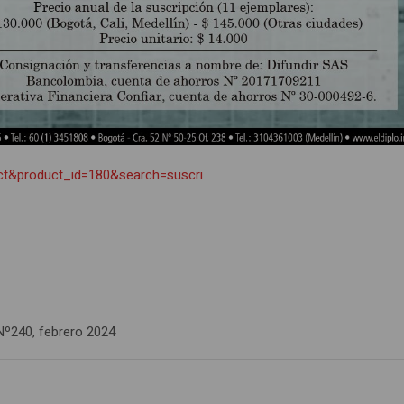
duct&product_id=180&search=suscri
Nº240, febrero 2024