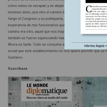
cómo estos se escapan y se alejan cada día más. ¿Ay, Karlmarx, 
inmenso dolor, ¡era otro el camino luminoso que debíamos tras
fango el Congreso y su politiquería, me sabe a cieno la inefici
inoperancia de mis funcionarios que no tienen el sentido de u
camino era otro, aquel que nos inspiró a los compañeros de en
también se fueron equivocando hasta entregar todo, todo aquell
Ahora es tarde. Todo se consume ante nuestros ojos y no es po
social que este establecimiento no nos quiere permitir que se h
Gustavo».
Suscríbase