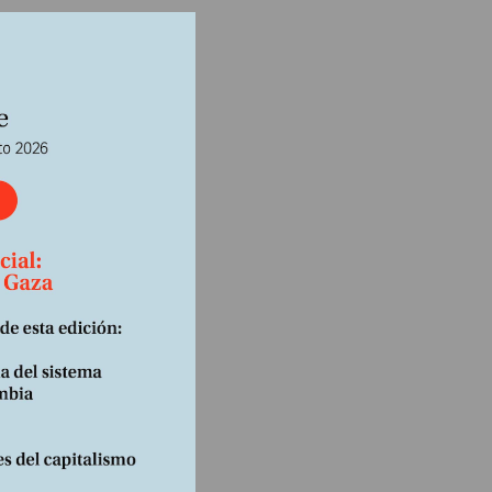
lá
los
a
e
de la
e
a
o. Son
o sabes
a de
 no
acción