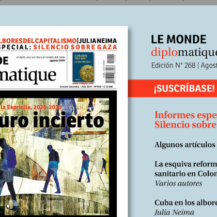
asta el observatorio astronómico de Mutis y Caldas y me encaramo al
 cada día me agobian más. ¿Cuál es mi refugio? Los libros, siempre 
sos autores, sobre la mesa de noche tengo a Broch, su maravillosa
L
e Artemio Cruz
de Fuentes y las
Meditaciones
de Marco Aurelio. Est
y siempre reconforta. Es curioso, ¿no? Yo, que soy el impulsor del
o tanto sobre la muerte y el balance que hace todo hombre al final 
e ha puesto en trance reflexivo y por eso recurro a estos textos qu
 pido que lo mantengas en el mayor sigilo pues si trascendiera sería
 mis hombros, como un Atlas flacuchento. Por ningún motivo vayas 
de
desdeabajo
y
Le Monde diplomatique
que te la raparán de la man
dio de tanta obligación que me agobia. Bueno, aquí te lo suelto: ¡N
llevaba por nombre el día de mi cumpleaños! ¡Ah!, ¡qué románticos
 el final en el propósito bolivariano, nacionalista y popular! La espad
ra que presida mi trabajo a cada momento. Es un símbolo, pero ahora
daderos y veo con rabia y con tristeza, con desconcierto y estupef