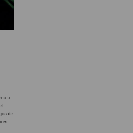
timo o
el
igos de
ores