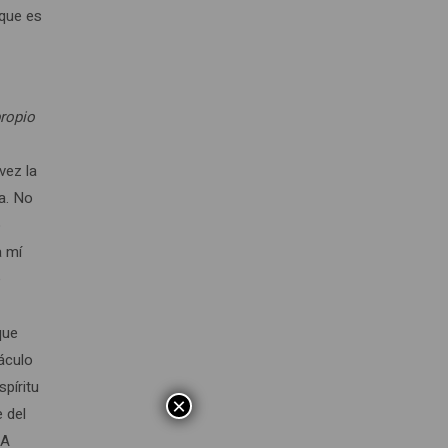
 que es
ropio
vez la
a. No
o
a mí
e
n
que
táculo
spíritu
×
 del
 A