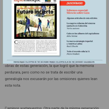
de ellos integraron la revista
Mito
, en la cual García
Márquez publicó por primera vez. En esta generación
también están inscritos Jorge Gaitán Durán
(La revolución
invisible
) y Álvaro Mutis. Y en las ciencias sociales
Estanislao Zuleta, Mario Arrubla, Jorge Villegas. En el cine
quedan cintas de grata recordación como las de Julio
Luzardo (
El río de las tumbas
) y el documental de Pepe y
Carlos Sánchez sobre la resistencia de Marquetalia. En el
teatro emergerán creadores como Enrique Buenaventura y
Santiago García. Hasta aquí algunos de los nombres y
obras de estas generación, la que logró que la memoria
perdurara, pero como no se trata de escribir una
genealogía nos excusarán por las omisiones quienes lean
esta nota.
Caminos yuxtapuestos. Otra parte de la misma generación,