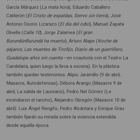
García Márquez (
La mala hora
), Eduardo Caballero
Calderón (
El Cristo de espaldas
,
Siervo sin tierra
), José
Antonio Osorio Lizarazo (
El día del odio
), Manuel Zapata
Olivella (
Calle 10
), Jorge Zalamea (
El gran
BurundúnBurundá ha muerto
), Arturo Alape (
Noche de
pájaros
,
Las muertes de Tirofijo
,
Diario de un guerrillero
,
Guadalupe años sin cuenta
–en coautoría con el Teatro La
Candelaria, quien luego la lleva a escena). En la plástica
también quedan testimonios: Alipio Jaramillo (9 de abril,
Masacre, Autodefensas), Débora Arango (Masacre 9 de
abril, La salida de Laureano), Pedro Nel Gómez (Le
incendiaron el rancho), Alejandro Obregón (Masacre 10 de
abril). Luis Ángel Rengifo, Pedro Alcántara y Enrique Grau
también fijarán su mirada sobre la violencia extendida
desde aquella época.