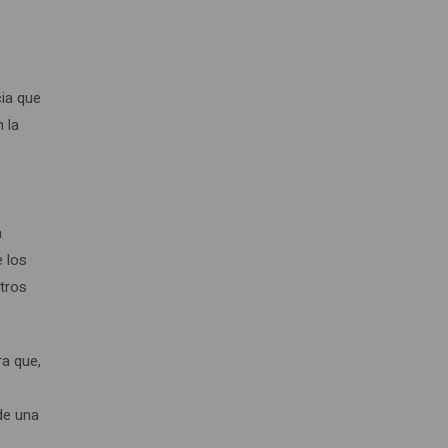
cia que
 la
a
 los
etros
a que,
de una