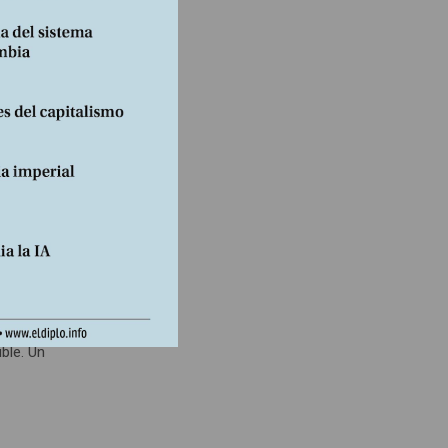
erie de
ica:
s y
los
do, la
mpo el
que hoy
sivo.
ble. Un