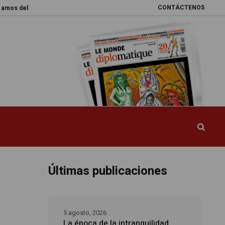
CONTÁCTENOS
 mundo
Promesas rotas
Caja de Pandora
La esquiva reforma del sis
Últimas publicaciones
5 agosto, 2026
La época de la intranquilidad