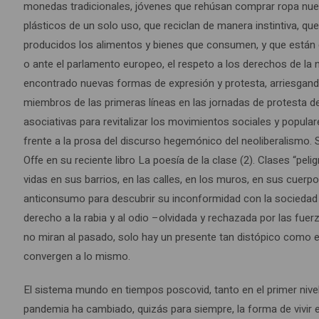
monedas tradicionales, jóvenes que rehúsan comprar ropa nue
plásticos de un solo uso, que reciclan de manera instintiva, q
producidos los alimentos y bienes que consumen, y que están 
o ante el parlamento europeo, el respeto a los derechos de la 
encontrado nuevas formas de expresión y protesta, arriesgando
miembros de las primeras líneas en las jornadas de protesta d
asociativas para revitalizar los movimientos sociales y popula
frente a la prosa del discurso hegemónico del neoliberalismo. 
Offe en su reciente libro La poesía de la clase (2). Clases “pe
vidas en sus barrios, en las calles, en los muros, en sus cuer
anticonsumo para descubrir su inconformidad con la sociedad 
derecho a la rabia y al odio –olvidada y rechazada por las fu
no miran al pasado, solo hay un presente tan distópico como el
convergen a lo mismo.
El sistema mundo en tiempos poscovid, tanto en el primer ni
pandemia ha cambiado, quizás para siempre, la forma de vivir 