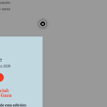
icación
e verse
×
ales de
nsar,
eza en
aún no
Del
Los
tales
to
ropa