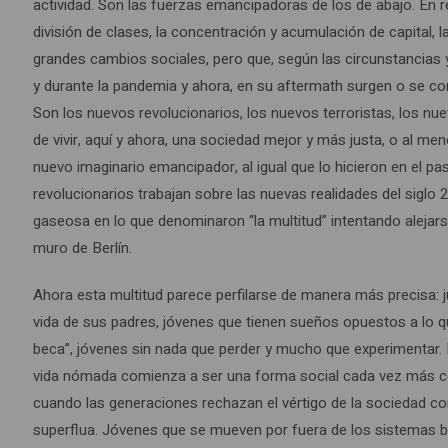
actividad. Son las fuerzas emancipadoras de los de abajo. En re
división de clases, la concentración y acumulación de capital
grandes cambios sociales, pero que, según las circunstancias 
y durante la pandemia y ahora, en su aftermath surgen o se c
Son los nuevos revolucionarios, los nuevos terroristas, los n
de vivir, aquí y ahora, una sociedad mejor y más justa, o al me
nuevo imaginario emancipador, al igual que lo hicieron en el p
revolucionarios trabajan sobre las nuevas realidades del siglo
gaseosa en lo que denominaron “la multitud” intentando alejar
muro de Berlín.
Ahora esta multitud parece perfilarse de manera más precisa: j
vida de sus padres, jóvenes que tienen sueños opuestos a lo q
beca”, jóvenes sin nada que perder y mucho que experimentar. Hoy
vida nómada comienza a ser una forma social cada vez más c
cuando las generaciones rechazan el vértigo de la sociedad con
superflua. Jóvenes que se mueven por fuera de los sistemas ba