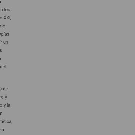
a
do los
o XXI,
smo.
opías
ir un
os
a
del
s de
ro y
o y la
ón
tética,
en