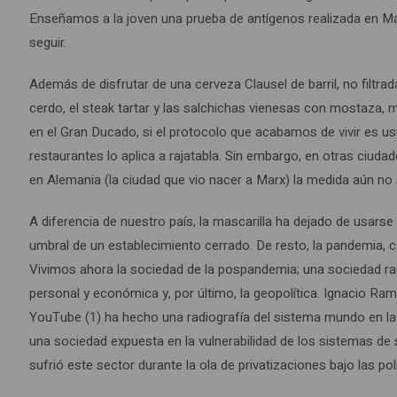
Enseñamos a la joven una prueba de antígenos realizada en Mal
seguir.
Además de disfrutar de una cerveza Clausel de barril, no filtrad
cerdo, el steak tartar y las salchichas vienesas con mostaza, m
en el Gran Ducado, si el protocolo que acabamos de vivir es usu
restaurantes lo aplica a rajatabla. Sin embargo, en otras ciu
en Alemania (la ciudad que vio nacer a Marx) la medida aún no 
A diferencia de nuestro país, la mascarilla ha dejado de usarse
umbral de un establecimiento cerrado. De resto, la pandemia, c
Vivimos ahora la sociedad de la pospandemia; una sociedad rad
personal y económica y, por último, la geopolítica. Ignacio Ra
YouTube (1) ha hecho una radiografía del sistema mundo en l
una sociedad expuesta en la vulnerabilidad de los sistemas de
sufrió este sector durante la ola de privatizaciones bajo las po