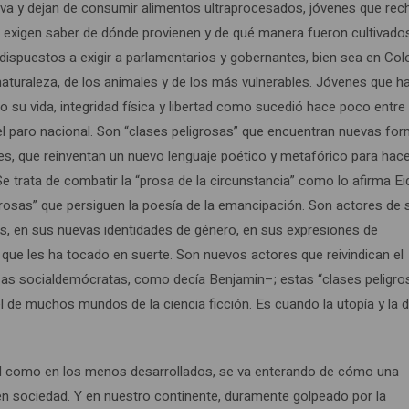
va y dejan de consumir alimentos ultraprocesados, jóvenes que re
ue exigen saber de dónde provienen y de qué manera fueron cultivado
dispuestos a exigir a parlamentarios y gobernantes, bien sea en Co
naturaleza, de los animales y de los más vulnerables. Jóvenes que h
 su vida, integridad física y libertad como sucedió hace poco entre
el paro nacional. Son “clases peligrosas” que encuentran nuevas fo
res, que reinventan un nuevo lenguaje poético y metafórico para hac
Se trata de combatir la “prosa de la circunstancia” como lo afirma Ei
ligrosas” que persiguen la poesía de la emancipación. Son actores de 
pos, en sus nuevas identidades de género, en sus expresiones de
que les ha tocado en suerte. Son nuevos actores que reivindican el
erzas socialdemócratas, como decía Benjamin–; estas “clases peligro
 de muchos mundos de la ciencia ficción. Es cuando la utopía y la d
vel como en los menos desarrollados, se va enterando de cómo una
en sociedad. Y en nuestro continente, duramente golpeado por la