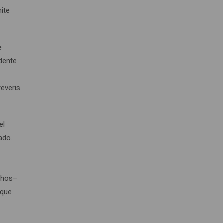
mite
e
idente
reveris
el
ado.
a
n
uchos–
 que