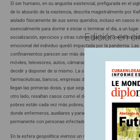
El ser humano, en su angustia existencial, prefigurada en el si
de lo absurdo de la existencia, descrita magistralmente por Kaf
aislado físicamente de sus seres queridos, incluso en casos in
esencialmente para dormir e iniciar o terminar el día, a un luga
Edición en ci
socialización, ejercicios y otras rutinas quedaron concentrada
emocional del individuo quedó impactada por la pandemia. Las c
confinamientos parecen ser más devastadoras que el propio virus.
móviles, televisores, autos, cámaras y sistemas de seguimient
decidir y disponer de si mismo. La sociedad pospandémica em
farmacéuticas, bancos, empresas de logística y tecnología; y 
llegan las primeras dosis, y que seguramente cerraran el año 
otro lado, resaltan casos como el de Cuba que a la fecha ha l
pobres están cada vez más pobres, y además se ven obligados 
donde enfermeros, auxiliares y paramédicos deben encargarse 
permanente con personas infectadas.
En la esfera geopolítica vivimos un mundo que se enfrenta a u