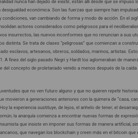
alidad nunca han dejado de existir, están allí desde que se impuso l
, la desigualdad económica. Son las fuerzas que siempre han impulsa
y condiciones, van cambiando de forma y modo de acción. En el sigl
onsolidan actores considerados como peligrosos para el neoliberali
uevos insurrectos, las nuevos inconformes que no renuncian a sus ut
nos distinta. Se trata de clases “peligrosas” que comienzan a constru
asado esclavos, artesanos, obreros, soldados, marinos, artistas. Est
 21. A fines del siglo pasado Negri y Hardt los aglomeraban de maner
se del concepto de proletariado venido a menos después de la caída 
uventudes que no ven futuro alguno y que no quieren repetir historia
ue movieron a generaciones anteriores con la quimera de “casa, car
 la experiencia sustituye, de lejos, el anhelo de tener; el desarraig
omún; la anarquía comienza a encontrar nuevas formas de expresi
sumista que insiste en imponer sus formas de manera artificial, sin
ncarios, que navegan los blockchain y creen más en el bitcoin que 