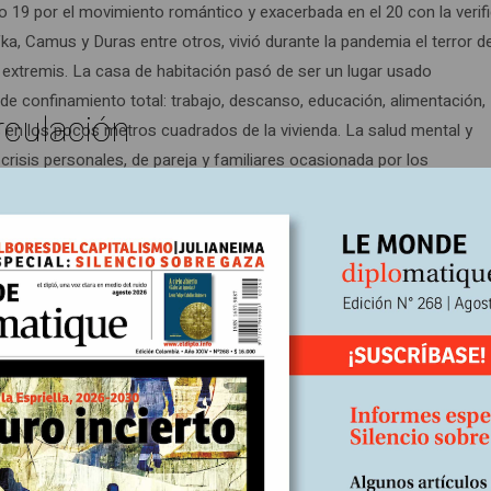
glo 19 por el movimiento romántico y exacerbada en el 20 con la verif
ka, Camus y Duras entre otros, vivió durante la pandemia el terror d
 extremis. La casa de habitación pasó de ser un lugar usado
r de confinamiento total: trabajo, descanso, educación, alimentación,
rculación
s en los pocos metros cuadrados de la vivienda. La salud mental y
risis personales, de pareja y familiares ocasionada por los
 El individuo, ya alienado por el asedio de las inteligencias artifici
o y vigilancia, ahora ha visto cercada aún más su autonomía para pe
erge más desigual que antes; con una mayor concentración de riqu
del otro lado, países más pobres y vulnerables a la pandemia donde 
2021, como Colombia, sin haber alcanzado la “inmunidad de rebaño”. 
ogrado desarrollar al menos cinco vacunas propias contra el covid. 
a efectuar los oficios más peligrosos como, por ejemplo, en hospi
de disponer de residuos tóxicos y contaminantes y estar en contac
na nueva etapa de tensión política entre China y EE. UU. con una Eu