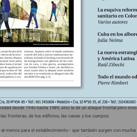
ltima alianza Francia ha quedado por fuera del círculo de poder en el
t desglosa cómo el mundo de la pospandemia está marcado por una s
n mayores que las de épocas prepandémicas. Su conclusión es categór
mos en un mundo más aséptico. Los niveles de obsesión por lavarno
ocamos alcanza visos a veces delirantes. Queda la tranquilidad que 
al, hoy son más pulcros que antes de la pandemia. En el mismo senti
rolarse la dispersión de las primeras cepas del virus. Al mismo tie
vas dosis de vacunas. También es necesario admitir como positivo 
bilidad que tenemos con los demás para evitar su contagio.
ulnerabilidad de la especie humana ante nuevas formas de ataque ma
idad desde 1945 hasta 1989, sino la de un ataque frontal pero invisi
las fronteras, de los edificios, las casas y los cuerpos.
s” –al menos para el establecimiento– que también surgen con mucha