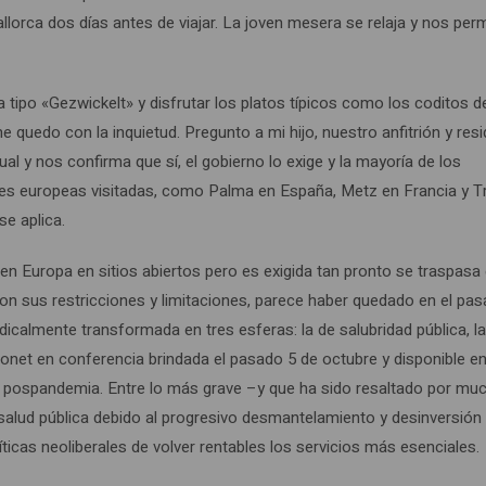
lorca dos días antes de viajar. La joven mesera se relaja y nos per
a tipo «Gezwickelt» y disfrutar los platos típicos como los coditos d
e quedo con la inquietud. Pregunto a mi hijo, nuestro anfitrión y res
al y nos confirma que sí, el gobierno lo exige y la mayoría de los
dades europeas visitadas, como Palma en España, Metz en Francia y T
se aplica.
 en Europa en sitios abiertos pero es exigida tan pronto se traspasa 
on sus restricciones y limitaciones, parece haber quedado en el pas
icalmente transformada en tres esferas: la de salubridad pública, l
monet en conferencia brindada el pasado 5 de octubre y disponible e
a pospandemia. Entre lo más grave –y que ha sido resaltado por m
 salud pública debido al progresivo desmantelamiento y desinversión
líticas neoliberales de volver rentables los servicios más esenciales.