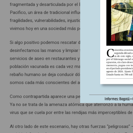
fragmentada y desarticulada por el Brexit y el Aukus. En esta ú
Pacifico, un área de tradicional influencia francesa. Ramone
fragilidades, vulnerabilidades, injusticias y desigualdades au
vivimos hoy en una sociedad más peligrosa que la anterior.
Si algo positivo podemos rescatar de la pandemia es que vivi
desinfectarnos las manos y limpiar todas las superficies que t
servicios de aseo en restaurantes y lugares públicos, en gener
población vacunada es cada vez mayor, con lo cual parece cont
rebaño humano se deja conducir dócilmente para permitir nue
somos cada más conscientes del autocuidado y de la responsa
Como contrapartida aparece una peligrosa fragilidad, cierta v
Ya no se trata de la amenaza atómica que aterrorizó a la human
virus que se cuela por entre las rendijas más imperceptibles de 
Al otro lado de este escenario, hay otras fuerzas “peligrosa