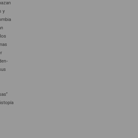
chazan
s y
lombia
an
 los
rmas
er
den-
sus
sas”
istopía