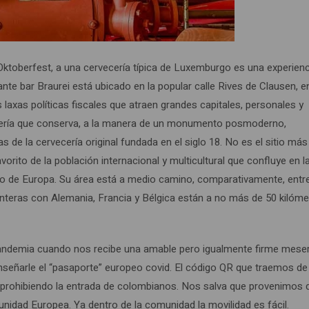
 Oktoberfest, a una cervecería típica de Luxemburgo es una experien
te bar Braurei está ubicado en la popular calle Rives de Clausen, en
laxas políticas fiscales que atraen grandes capitales, personales y
vecería que conserva, a la manera de un monumento posmoderno,
 de la cervecería original fundada en el siglo 18. No es el sitio más
vorito de la población internacional y multicultural que confluye en l
o de Europa. Su área está a medio camino, comparativamente, entre
ronteras con Alemania, Francia y Bélgica están a no más de 50 kilóm
ndemia cuando nos recibe una amable pero igualmente firme meser
nseñarle el “pasaporte” europeo covid. El código QR que traemos de
prohibiendo la entrada de colombianos. Nos salva que provenimos 
nidad Europea. Ya dentro de la comunidad la movilidad es fácil.