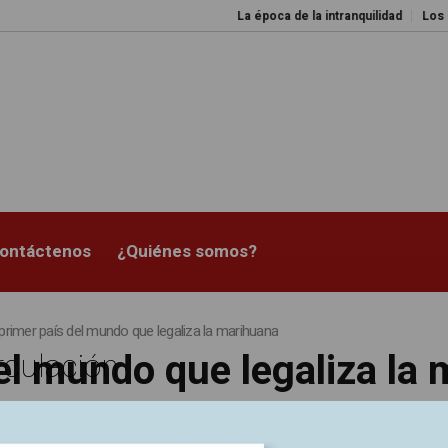
La época de la intranquilidad
Los amos 
ontáctenos
¿Quiénes somos?
primer país del mundo que legaliza la marihuana
el mundo que legaliza la
rculación