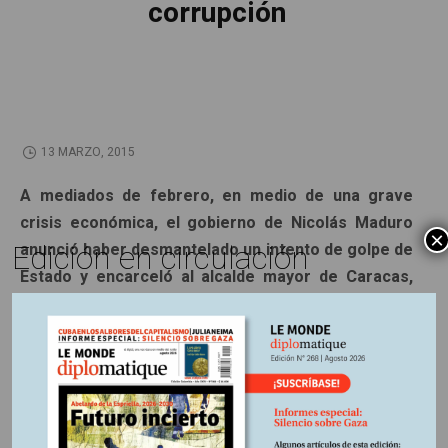
corrupción
13 MARZO, 2015
A mediados de febrero, en medio de una grave
crisis económica, el gobierno de Nicolás Maduro
×
Edición en circulación
anunció haber desmantelado un intento de golpe de
Estado y encarceló al alcalde mayor de Caracas,
Antonio Ledezma. Sin embargo, la mayor amenaza
para el futuro del régimen proviene del interior del
propio proceso bolivariano: la corrupción.