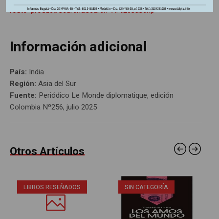
route=product/search&search=A.%20suscrip
Información adicional
País:
India
Región:
Asia del Sur
Fuente:
Periódico Le Monde diplomatique, edición
Colombia Nº256, julio 2025
Otros Artículos
LIBROS RESEÑADOS
SIN CATEGORÍA