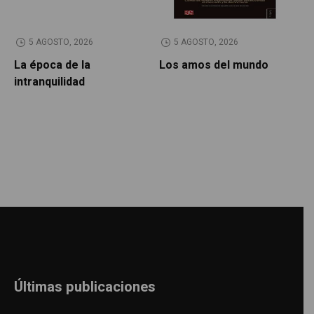
5 AGOSTO, 2026
5 AGOSTO, 2026
La época de la
Los amos del mundo
P
intranquilidad
Últimas publicaciones