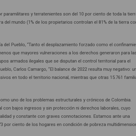
paramilitares y terratenientes son del 10 por ciento de toda la tierr
erra del mundo (1% de los propietarios controlan el 81% de la tierra co
a del Pueblo, “Tanto el desplazamiento forzado como el confinami
enos que mayores vulneraciones a los derechos generaron para la
s armados ilegales que se disputan el control territorial para el
Pueblo, Carlos Camargo, “El balance de 2022 resulta muy negativo: un
vos en todo el territorio nacional, mientras que otras 15.761 famil
d como uno de los problemas estructurales y crónicos de Colombia.
l con bajos ingresos y sin protección ni derechos laborales, cuyo
 realidad y constante con graves connotaciones. Estamos ante una
l 73 por ciento de los hogares en condición de pobreza multidimension