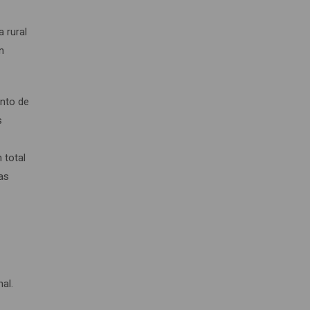
a rural
n
ento de
s
 total
ias
al.