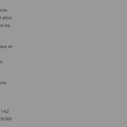
ente
73 años
en los
 que se
el
ante
 14,2
609.000