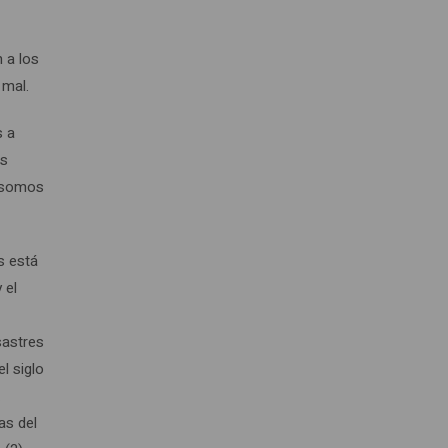
n a los
 mal.
s a
os
, somos
s está
 el
sastres
l siglo
.
as del