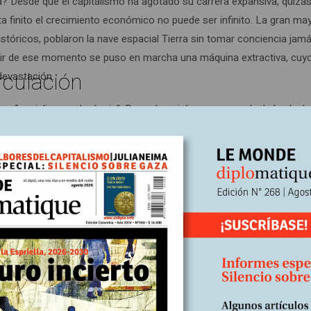
a? Desde que el capitalismo ha agotado su carrera expansiva, quizás 
ta finito el crecimiento económico no puede ser infinito. La gran ma
tóricos, poblaron la nave espacial Tierra sin tomar conciencia jam
rtir de ese momento se puso en marcha una máquina extractiva, cuy
rculación
devastación.
ra “socialismo o barbarie”. Pero el socialismo que nacía de las luch
e triunfó. Hoy enfrentamos la misma alternativa, solo que más radical
lonia (4). El capitalismo explota y oprime al trabajo; la dinámica fin
a en mercancía y todo lo tradujo en términos económicos. La democr
ismo quiere decir erradicar la superstición de la acumulación y del
autorrealización y bienestar, influencia política y estatus social) y
ribir el paisaje que nos rodea, desde varios puntos de vista. No
a racionalidad oculta del cosmos: el caos. Pero el apocalipsis es t
palabra “Apocalipsis” viene del griego Apocçalupsis; significa “revel