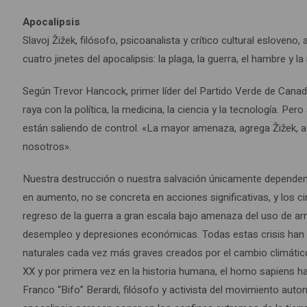
Apocalipsis
Slavoj Žižek, filósofo, psicoanalista y crítico cultural esloveno
cuatro jinetes del apocalipsis: la plaga, la guerra, el hambre
Según Trevor Hancock, primer líder del Partido Verde de Cana
raya con la política, la medicina, la ciencia y la tecnología. 
están saliendo de control. «La mayor amenaza, agrega Žižek, a 
nosotros».
Nuestra destrucción o nuestra salvación únicamente dependen
en aumento, no se concreta en acciones significativas, y los ci
regreso de la guerra a gran escala bajo amenaza del uso de ar
desempleo y depresiones económicas. Todas estas crisis han
naturales cada vez más graves creados por el cambio climático y 
XX y por primera vez en la historia humana, el homo sapiens ha 
Franco “Bifo” Berardi, filósofo y activista del movimiento aut