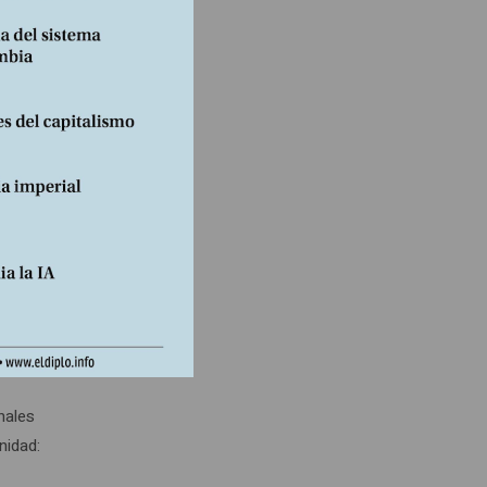
a civil
49,7
 las
os
; el
nales
nidad: