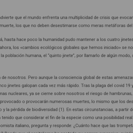
, advierte que el mundo enfrenta una multiplicidad de crisis que evoca
 y la muerte, los que no deben desestimarse como meras metáforas del
dá, hasta hace poco la humanidad pudo mantener a los cuatro jinete
Pero ahora, los «cambios ecológicos globales que hemos iniciado» se n
la población humana, el “quinto jinete”, por llamarlo de algún modo
 de nosotros. Pero aunque la consciencia global de estas amenaza
nco jinetes galopan cada vez más rápido. Tras la plaga del covid 19 y
mas nucleares, ya se cierne sobre nosotros el riesgo de hambrunas,
 provocado o provocarán numerosas muertes, lo mismo que los de
la pérdida de biodiversidad (1). En estas circunstancias, a partir de
tenido que considerar el fin de la especie como una posibilidad real
onomista italiano, pregunta y responde: ¿Cuánto hace que las trompet