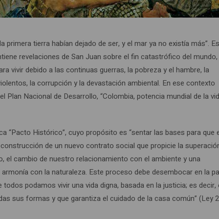
 la primera tierra habían dejado de ser, y el mar ya no existía más”. E
iene revelaciones de San Juan sobre el fin catastrófico del mundo,
ara vivir debido a las continuas guerras, la pobreza y el hambre, la
olentos, la corrupción y la devastación ambiental. En ese contexto
el Plan Nacional de Desarrollo, “Colombia, potencia mundial de la vid
tica “Pacto Histórico”, cuyo propósito es “sentar las bases para que e
 la construcción de un nuevo contrato social que propicie la superació
icto, el cambio de nuestro relacionamiento con el ambiente y una
n armonía con la naturaleza. Este proceso debe desembocar en la p
todos podamos vivir una vida digna, basada en la justicia; es decir,
todas sus formas y que garantiza el cuidado de la casa común” (Ley 