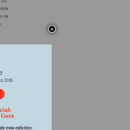
(2).
yoría
ás de
o
×
as
: o el
anciera
acia y
ambién
ación”,