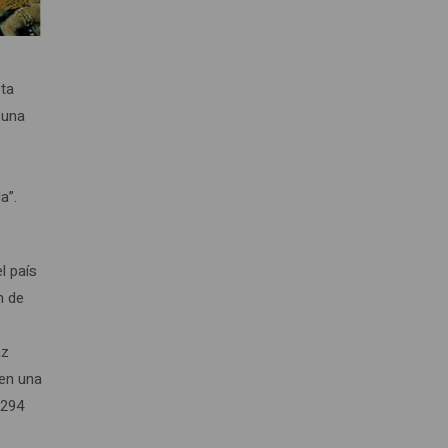
sta
 una
a”.
l país
n de
az
 en una
2294