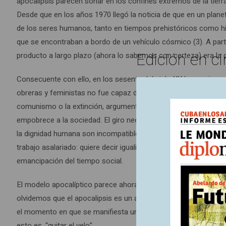
apocalipsis parecen sonar en los confines extremos de la tierr
Desde que en los años 1970 llegó la noticia de que en un plane
de los seres humanos, tanto en tiempos prehistóricos como his
que se encontraban a bordo de un vehículo cósmico (3). A pa
Edición en ci
producto a largo plazo (ahora lo sabemos con certeza) era la 
Consecuente con ello, en los sesenta del siglo XX la consigna e
obreras y feministas no fue capaz de consolidarse y la barbari
comunismo o la extinción, argumenta el escritor y filósofo de Bo
empobrece a la sociedad. El giro neoliberal transformó la vid
la dignidad humana son incompatibles con el capitalismo. Comun
trabajo asalariado: quiere decir igualitarismo (de oportunidades, 
emancipación del tiempo social.
El modelo apocalíptico parece ahora el más adecuado para desc
olvidemos que el apocalipsis es un acontecimiento que revela l
el momento en que se manifiesta una posibilidad encubierta. La 
esto es, “quitar el velo”.