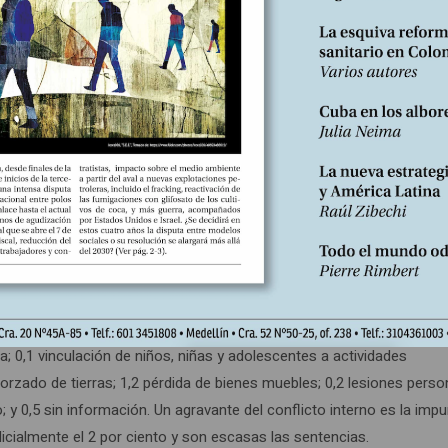
y lidiamos con un conflicto que tiene las características de una guerr
lobalización financiera. Colombia no escapa a esta cruda y violenta
 de personas afectadas de manera directa por el conflicto armado
3, un total de 9.472.019 (18,2% de la población). De este total, el 
otras identidades de género. Según el ciclo vital, el 9,9 por ciento de
tes, el 23,2 son jóvenes (entre 18 y 28 de edad), el 42,1 son adult
.
terroristas/atentados/combates/enfrentamientos; el 5,6 por amenazas
xual; el 1,8 desaparición forzada; 77,5 desplazamiento forzado; 10,0
a; 0,1 vinculación de niños, niñas y adolescentes a actividades
zado de tierras; 1,2 pérdida de bienes muebles; 0,2 lesiones perso
; y 0,5 sin información. Un agravante del conflicto interno es la impu
dicialmente el 2 por ciento y son escasas las sentencias.