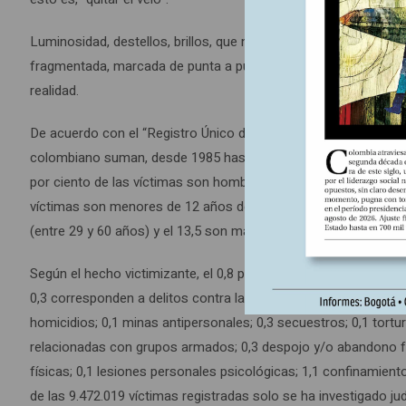
Luminosidad, destellos, brillos, que nos permiten atisbar que ho
fragmentada, marcada de punta a punta por los efectos de la g
realidad.
De acuerdo con el “Registro Único de Víctimas RUV, el número
colombiano suman, desde 1985 hasta la fecha de corte 31/03/202
por ciento de las víctimas son hombres, el 50,2 mujeres y el 0,1 
víctimas son menores de 12 años de edad, el 11,3 son adolescen
(entre 29 y 60 años) y el 13,5 son mayores de 60 años de edad
Según el hecho victimizante, el 0,8 por ciento son por actos 
0,3 corresponden a delitos contra la libertad y la integridad se
homicidios; 0,1 minas antipersonales; 0,3 secuestros; 0,1 tortur
relacionadas con grupos armados; 0,3 despojo y/o abandono for
físicas; 0,1 lesiones personales psicológicas; 1,1 confinamiento
de las 9.472.019 víctimas registradas solo se ha investigado ju