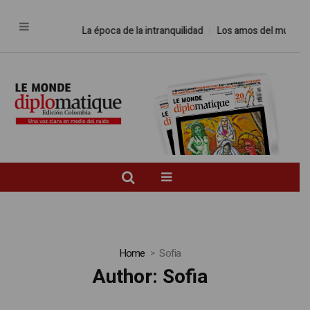
La época de la intranquilidad
Los amos del mundo
P
Home
Sofia
Author:
Sofia