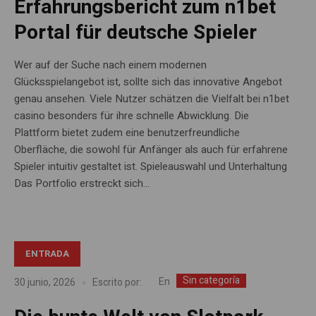
Erfahrungsbericht zum n1bet
Portal für deutsche Spieler
Wer auf der Suche nach einem modernen
Glücksspielangebot ist, sollte sich das innovative Angebot
genau ansehen. Viele Nutzer schätzen die Vielfalt bei n1bet
casino besonders für ihre schnelle Abwicklung. Die
Plattform bietet zudem eine benutzerfreundliche
Oberfläche, die sowohl für Anfänger als auch für erfahrene
Spieler intuitiv gestaltet ist. Spieleauswahl und Unterhaltung
Das Portfolio erstreckt sich...
ENTRADA
Sin categoría
En
30 junio, 2026
Escrito por: