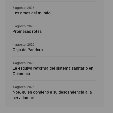
5 agosto, 2026
Los amos del mundo
5 agosto, 2026
Promesas rotas
4 agosto, 2026
Caja de Pandora
4 agosto, 2026
La esquiva reforma del sistema sanitario en
Colombia
4 agosto, 2026
Noé, quien condenó a su descendencia a la
servidumbre