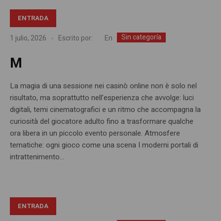
ENTRADA
Sin categoría
En
1 julio, 2026
Escrito por:
M
La magia di una sessione nei casinò online non è solo nel
risultato, ma soprattutto nell’esperienza che avvolge: luci
digitali, temi cinematografici e un ritmo che accompagna la
curiosità del giocatore adulto fino a trasformare qualche
ora libera in un piccolo evento personale. Atmosfere
tematiche: ogni gioco come una scena I moderni portali di
intrattenimento...
ENTRADA