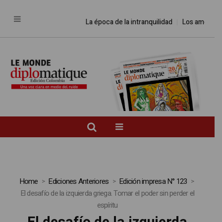
La época de la intranquilidad
Los amos del
Home
Ediciones Anteriores
Edición impresa N° 123
El desafío de la izquierda griega. Tomar el poder sin perder el
espíritu