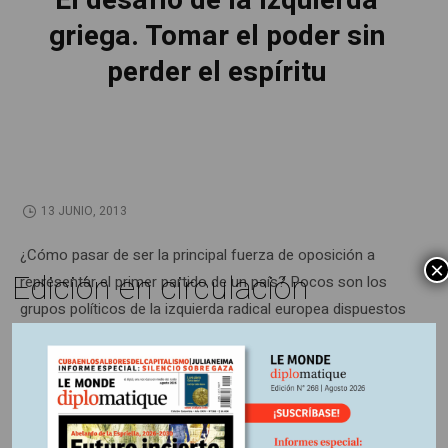
El desafío de la izquierda
griega. Tomar el poder sin
perder el espíritu
13 JUNIO, 2013
¿Cómo pasar de ser la principal fuerza de oposición a
×
Edición en circulación
representar el primer partido de un país? Pocos son los
grupos políticos de la izquierda radical europea dispuestos
a plantearse –en serio– esta pregunta.
Sin embargo, uno que sí la asume es Syriza, en Grecia, a las
puertas del poder tras los resultados de las elecciones de
primavera del 2012.