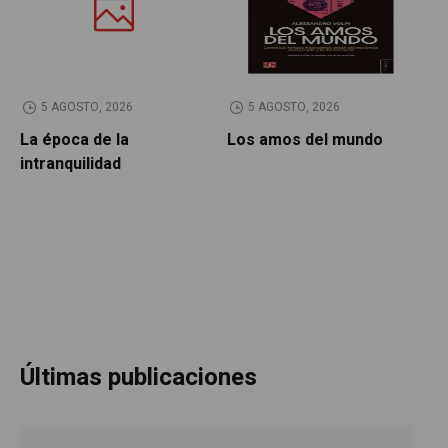
5 AGOSTO, 2026
5 AGOSTO, 2026
La época de la
Los amos del mundo
P
intranquilidad
Últimas publicaciones