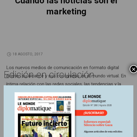
Cuando las noticias son el
marketing
18 AGOSTO, 2017
Los nuevos medios de comunicación en formato digital
×
Edición en circulación
dirimen su alcance y sus contenidos en el mundo virtual. En
íntima relación con las redes sociales, las tendencias y la
instantaneidad ponen en jaque la responsabilidad
periodística y su credibilidad.
Información adicional