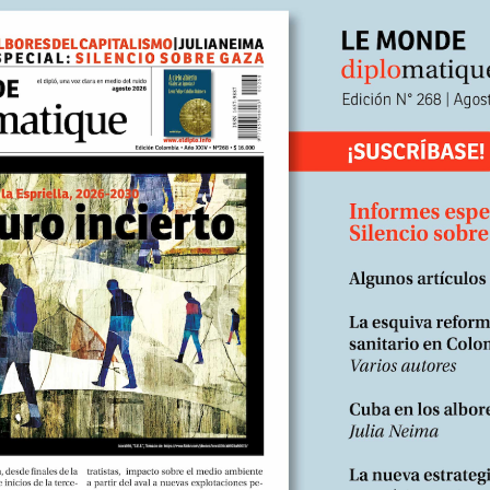
ta convertirla en una causa que no puedes abandonar, ni siquiera cu
as.
os de valor o hacer simples exposiciones sobre temas de total actual
das de información, relatos de la historia cuya totalidad actúa co
 tras los nubarrones y las tormentas visualizaremos las suaves pla
a (in) comunicación
intuyes, sin temor a equivocarte, que Iñaki hace 
r la filosofía de María Zambrano. La extraordinaria pensadora repub
la pedía detenerse y mirar para reflexionar, afirmando que ‘el homb
icos de la actualidad, son magníficas acuarelas con una precisión 
lpitante contundencia a lo largo del texto. Quizás uno de los más