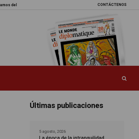
CONTÁCTENOS
l mundo
Promesas rotas
Caja de Pandora
La esquiva reforma del si
Últimas publicaciones
5 agosto, 2026
La época de la intranquilidad