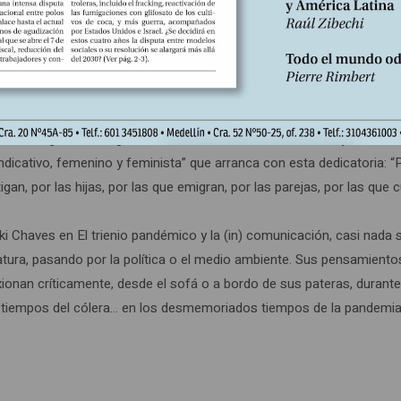
u maestro y amigo, el gran pensador Jesús Martín Barbero: “Filós
 su vida intelectual ‘el Jesús’ ha sido, sobre todo, mestizo y escuc
esde un punto de vista paternal, sexista o cooperativo, sino desde 
ano de igualdad de género, más bien desde la veneración y la altura 
ndicativo, femenino y feminista” que arranca con esta dedicatoria: “
gan, por las hijas, por las que emigran, por las parejas, por las que c
i Chaves en El trienio pandémico y la (in) comunicación, casi nada s
eratura, pasando por la política o el medio ambiente. Sus pensamiento
exionan críticamente, desde el sofá o a bordo de sus pateras, durante
los tiempos del cólera… en los desmemoriados tiempos de la pandemia