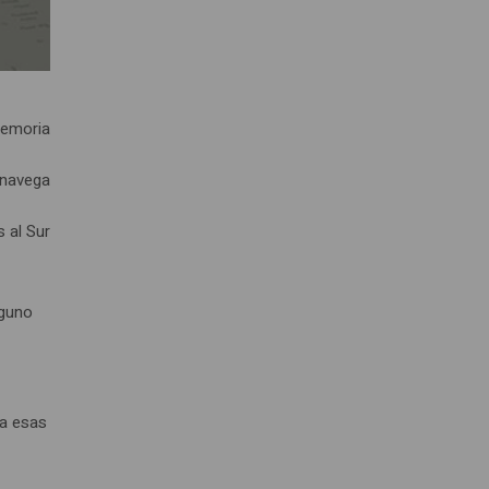
memoria
 navega
s al Sur
lguno
ra esas