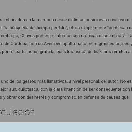
s imbricados en la memoria desde distintas posiciones o incluso d
e “la búsqueda del tiempo perdido”, otros simplemente “confiesan 
Sin embargo, Chaves prefiere relatarnos sus crónicas desde el sofá. Ta
to de Córdoba, con un Averroes apoltronado entre grandes cojines 
or mi parte, no es gratuita, pues los textos de Iñaki nos remiten a
uno de los gestos más llamativos, a nivel personal, del autor. No e
jor aún, quijotesca, con la clara intención de ser consecuente con 
les y obrar con desinterés y compromiso en defensa de causas que
rculación
or a través de toda la publicación es impresionante. Cuando finaliza