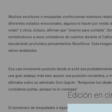
Muchos escritores o ensayistas confeccionan extensos relato
diferentes estados emocionales, algunos lo hacen por medio d
vivido” y otros, incluso, afirman que “vivieron para contarla”. 
remitiéndonos a esos contadores de cuentos durante el Califa
elucubrando profundos pensamientos filosóficos. Esta imagen, p
raíces andalusíes.
Esa casi irreverente posición desde el sofá sea probablemente 
una gran atalaya, más bien asume una posición cervantina, o me
afirmaba sobre su admirado Don Quijote: “Anteponer los idea
consideras justas, aunque no lo consigas”.
Edición en ci
El sinnúmero de inequidades e injusticias que nos expone el aut