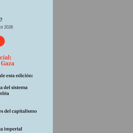
ando
idad,
mo
yas de
el
licana
re es
de