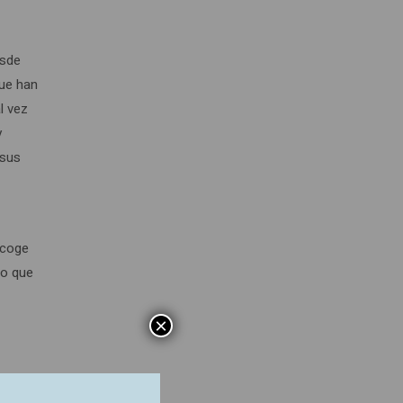
esde
que han
l vez
y
 sus
scoge
lo que
×
s la