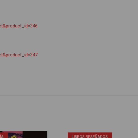
uct&product_id=346
uct&product_id=347
ÍA
LIBROS RESEÑADOS