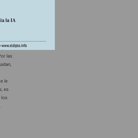
ofo,
hador”.
la
que le
Por las
uidan,
e le
s, es
 los
.