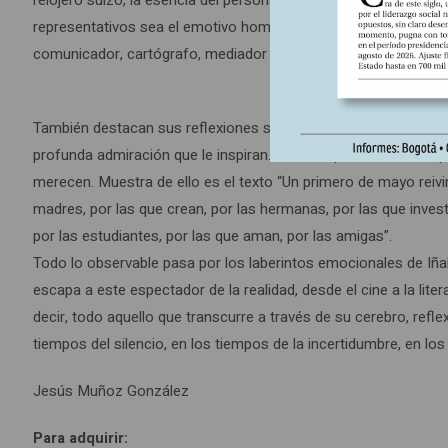
representativos sea el emotivo homenaje póstumo que hace a s
comunicador, cartógrafo, mediador […] en todas esas facetas de
También destacan sus reflexiones sobre la mujer que hace no d
profunda admiración que le inspiran. No se expresa desde un pl
merecen. Muestra de ello es el texto “Un primero de mayo reivi
madres, por las que crean, por las hermanas, por las que investi
por las estudiantes, por las que aman, por las amigas”.
Todo lo observable pasa por los laberintos emocionales de Iñak
escapa a este espectador de la realidad, desde el cine a la lit
decir, todo aquello que transcurre a través de su cerebro, refl
tiempos del silencio, en los tiempos de la incertidumbre, en 
Jesús Muñoz González
Para adquirir: